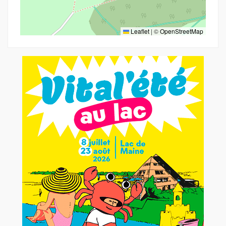
Leaflet
|
©
OpenStreetMap