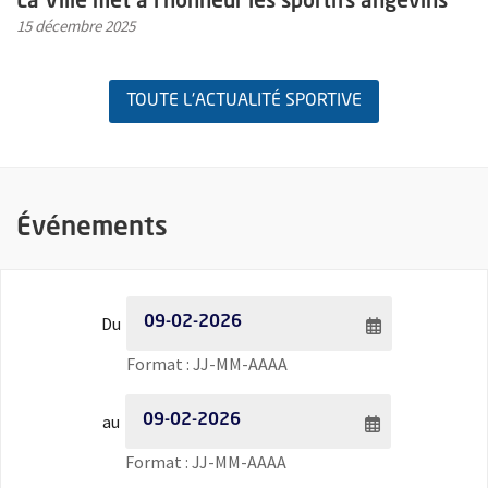
La Ville met à l'honneur les sportifs angevins
15 décembre 2025
TOUTE L'ACTUALITÉ SPORTIVE
Événements
Filtrer les événements par date - Date de début
Du
Saisie de date au format jour
Format : JJ-MM-AAAA
Filtrer les événements par date - Date de fin
au
Saisie de date au format jour
Format : JJ-MM-AAAA