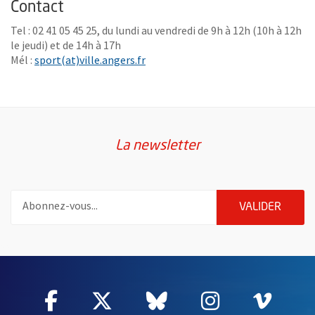
Contact
Tel : 02 41 05 45 25, du lundi au vendredi de 9h à 12h (10h à 12h
le jeudi) et de 14h à 17h
, Ouvre une nouvelle fenêtre
Mél :
sport(at)ville.angers.fr
La newsletter
Pour vous inscrire à la lettre d'information de la ville d'Angers
ENVOY
VALIDER
55187
Facebook
, Ouvre une nouvelle fenêtre
Twitter
, Ouvre une nouvelle fe
Bluesky
, Ouvre une nouv
Instagram
, Ouvre un
Vime
, Ouv