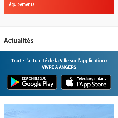
équipements
Actualités
Toute l'actualité de la Ville sur l'application :
VIVRE À ANGERS
L'application "Vivre à Angers" - D
, Ouvre une nouvelle fenêtre
L'ap
, Ou
En savoir plus sur l'actualité Que faire à Angers cet été : semain