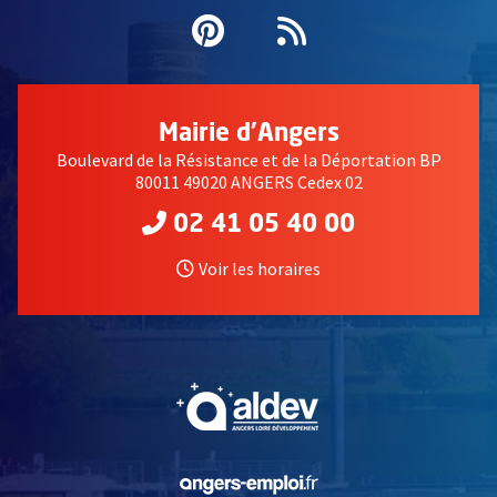
Pinterest
, Ouvre une nouvell
Flux RSS
Mairie d'Angers
Boulevard de la Résistance et de la Déportation BP
80011 49020 ANGERS Cedex 02
02 41 05 40 00
Voir les horaires
, Ouvre une nouvelle fe
, Ouvre une nouvelle fe