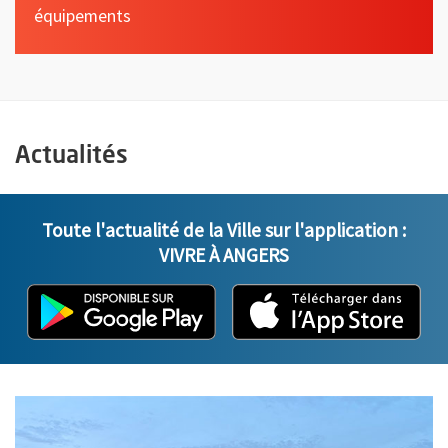
équipements
Actualités
Toute l'actualité de la Ville sur l'application :
VIVRE À ANGERS
L'application "Vivre à Angers" - D
, Ouvre une nouvelle fenêtre
L'ap
, Ou
En savoir plus sur l'actualité Que faire à Angers cet été : semain