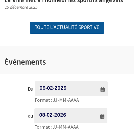
La Ville met à l'honneur les sportifs angevins
15 décembre 2025
TOUTE L'ACTUALITÉ SPORTIVE
Événements
Filtrer les événements par date - Date de début
Du
Saisie de date au format jour
Format : JJ-MM-AAAA
Filtrer les événements par date - Date de fin
au
Saisie de date au format jour
Format : JJ-MM-AAAA