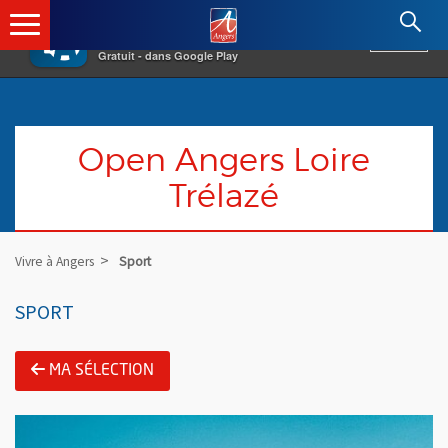
×
Angers.fr : Retour à l'accueil
AF
Vivre à Angers
VOIR
Ville d'Angers
Gratuit - dans Google Play
Open Angers Loire
Trélazé
Vivre à Angers
Sport
SPORT
MA SÉLECTION