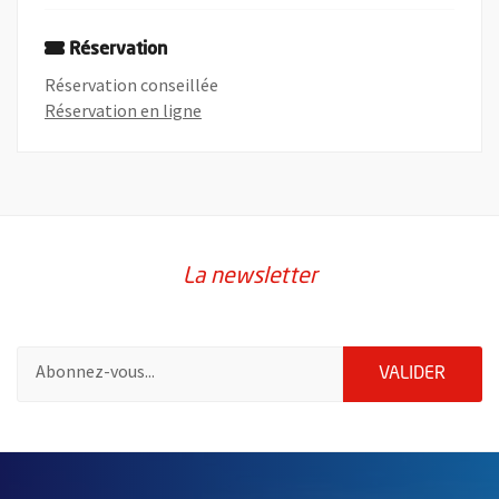
Réservation
Réservation conseillée
, Ouvre une nouvelle fenêtre
Réservation en ligne
La newsletter
Pour vous inscrire à la lettre d'information de la ville d'Angers
ENVOY
VALIDER
55182