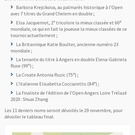
Barbora Krejcikova, au palmarès historique à l’Open
avec 7 titres du Grand Chelem en double ;
e
e
Elsa Jacquemot, 2
tricolore la mieux classée et 60
mondiale, ce qui en fait la joueuse la mieux classées de ce
tournoi actuellement ;
La Britannique Katie Boulter, ancienne numéro 23
mondiale ;
La tenante du titre à Angers en double Elena-Gabriela
e
Ruse (99
) ;
e
La Croate Antonia Ruzic (75
) ;
e
L’Italienne Elisabetta Cocciaretto (84
) ;
La finaliste de l’édition de l’Open Angers Loire Trélazé
2020 : Shuai Zhang
Les 11 deniers noms seront dévoilés le 29 novembre, pour
dévoiler le tableau final.