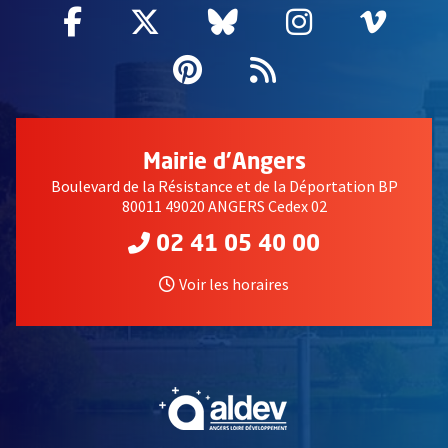
Facebook
, Ouvre une nouvelle fenêtre
Twitter
, Ouvre une nouvelle fe
Bluesky
, Ouvre une nouv
Instagram
, Ouvre un
Vime
, Ouv
Pinterest
, Ouvre une nouvell
Flux RSS
Mairie d'Angers
Boulevard de la Résistance et de la Déportation BP
80011 49020 ANGERS Cedex 02
02 41 05 40 00
Voir les horaires
, Ouvre une nouvelle fe