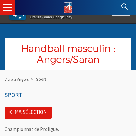
×
Angers.fr : Retour à l'accueil
AF
Vivre à Angers
VOIR
Ville d'Angers
Gratuit - dans Google Play
Handball masculin :
Angers/Saran
Vivre à Angers
Sport
SPORT
MA SÉLECTION
Championnat de Proligue.