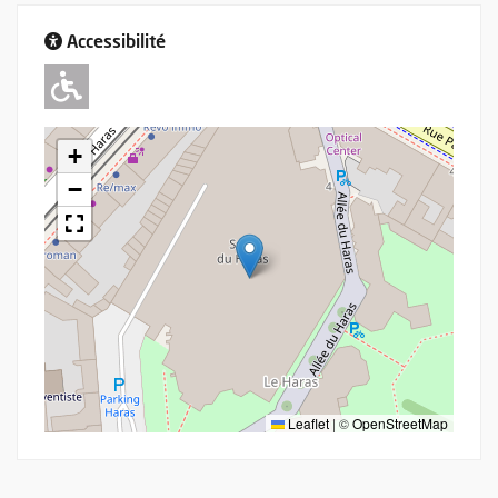
Accessibilité
Adapté pour l'handicap Moteur
+
−
Leaflet
|
©
OpenStreetMap