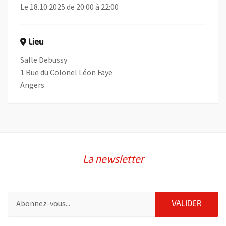
Le 18.10.2025 de 20:00 à 22:00
Lieu
Salle Debussy
1 Rue du Colonel Léon Faye
Angers
La newsletter
Pour vous inscrire à la lettre d'information de la ville d'Angers
ENVOY
VALIDER