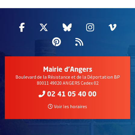
55182
Facebook
, Ouvre une nouvelle fenêtre
Twitter
, Ouvre une nouvelle fe
Bluesky
, Ouvre une nouv
Instagram
, Ouvre un
Vime
, Ouv
Pinterest
, Ouvre une nouvell
Flux RSS
Mairie d'Angers
Boulevard de la Résistance et de la Déportation BP
80011 49020 ANGERS Cedex 02
02 41 05 40 00
Voir les horaires