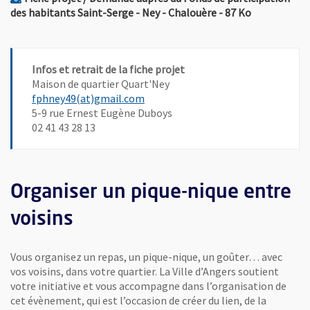
, Fichier au format 
, Ouvre une 
des habitants Saint-Serge - Ney - Chalouère
- 87 Ko
Infos et retrait de la fiche projet
Maison de quartier Quart'Ney
, Ouvre une nouvelle fenêtre
fphney49(at)gmail.com
5-9 rue Ernest Eugène Duboys
02 41 43 28 13
Organiser un pique-nique entre
voisins
Vous organisez un repas, un pique-nique, un goûter… avec
vos voisins, dans votre quartier. La Ville d’Angers soutient
votre initiative et vous accompagne dans l’organisation de
cet évènement, qui est l’occasion de créer du lien, de la