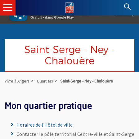
×
Angers.fr : Retour à l'accueil
AF
Vivre à Angers
VOIR
Ville d'Angers
Gratuit - dans Google Play
Saint-Serge - Ney -
Chalouère
Vivre à Angers
Quartiers
Saint-Serge - Ney - Chalouère
Mon quartier pratique
Horaires de l'Hôtel de ville
Contacter le pôle territorial Centre-ville et Saint-Serge