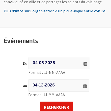
convivialité en ville et de partager les talents du voisinage.
Plus d'infos sur l'organisation d'un pique-nique entre voisins
Événements
Filtrer les événements par date - Date de début
Du
Saisie de date au format jour
Format : JJ-MM-AAAA
Filtrer les événements par date - Date de fin
au
Saisie de date au format jour
Format : JJ-MM-AAAA
LANCER LA RECHERCH
RECHERCHER