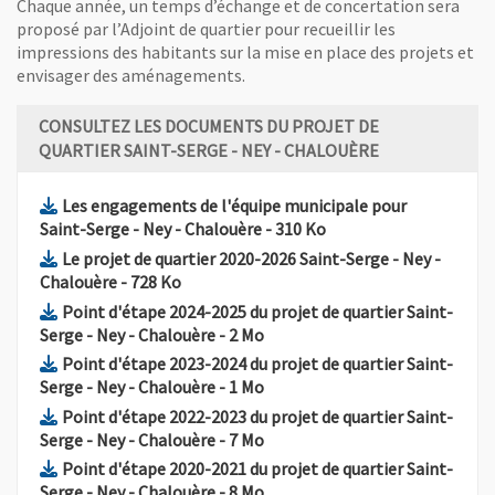
Chaque année, un temps d’échange et de concertation sera
proposé par l’Adjoint de quartier pour recueillir les
impressions des habitants sur la mise en place des projets et
envisager des aménagements.
CONSULTEZ LES DOCUMENTS DU PROJET DE
QUARTIER SAINT-SERGE - NEY - CHALOUÈRE
Les engagements de l'équipe municipale pour
, Fichier au format Pdf
, Ouvre une nouvelle f
Saint-Serge - Ney - Chalouère
- 310 Ko
Le projet de quartier 2020-2026 Saint-Serge - Ney -
, Fichier au format Pdf
, Ouvre une nouvelle fenêtre
Chalouère
- 728 Ko
Point d'étape 2024-2025 du projet de quartier Saint-
, Fichier au format Pdf
, Ouvre une nouvelle fenêtre
Serge - Ney - Chalouère
- 2 Mo
Point d'étape 2023-2024 du projet de quartier Saint-
, Fichier au format Pdf
, Ouvre une nouvelle fenêtre
Serge - Ney - Chalouère
- 1 Mo
Point d'étape 2022-2023 du projet de quartier Saint-
, Fichier au format Pdf
, Ouvre une nouvelle fenêtre
Serge - Ney - Chalouère
- 7 Mo
Point d'étape 2020-2021 du projet de quartier Saint-
, Fichier au format Pdf
, Ouvre une nouvelle fenêtre
Serge - Ney - Chalouère
- 8 Mo