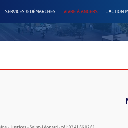
SERVICES & DÉMARCHES
VIVRE À ANGERS
L'ACTION 
ne - Justices - Saint-Léonard - tél: 02 41 66 02 61