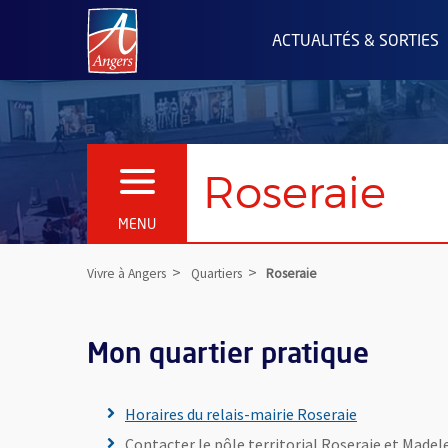
Angers.fr : Retour à l'accueil
ACTUALITÉS & SORTIES
Roseraie
OUVRIR LE MENU
MENU
Vivre à Angers
Quartiers
Roseraie
Mon quartier pratique
Horaires du relais-mairie Roseraie
Contacter le pôle territorial Roseraie et Madelei