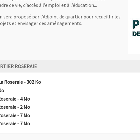
e de vie, d’accès à l’emploi et à l’éducation...
era proposé par l’Adjoint de quartier pour recueillir les
projets et envisager des aménagements.
RTIER ROSERAIE
, Fichier au format Pdf
, Ouvre une nouvelle fenêtre
La Roseraie
- 302 Ko
ier au format Pdf
, Ouvre une nouvelle fenêtre
Ko
, Fichier au format Pdf
, Ouvre une nouvelle fenêtre
Roseraie
- 4 Mo
, Fichier au format Pdf
, Ouvre une nouvelle fenêtre
Roseraie
- 2 Mo
, Fichier au format Pdf
, Ouvre une nouvelle fenêtre
Roseraie
- 7 Mo
, Fichier au format Pdf
, Ouvre une nouvelle fenêtre
Roseraie
- 7 Mo