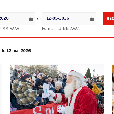
 événements par date - Date de début
Filtrer les événements par date - Date de f
au
RE
Saisie de date au format jour sur 2 chiffres, tiret de la t
Saisie de date au for
JJ-MM-AAAA
Format : JJ-MM-AAAA
 le 12 mai 2026
ccordés
Plus d'information sur l'évènement : Voir le Père Noël pla
P