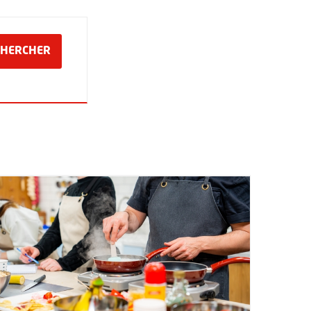
in
LANCER LA RECHERCHE DES ÉVÉNEMENTS
CHERCHER
ouche 6, mois sur 2 chiffres, tiret de la touche 6, année sur 4 chiffres
mat jour sur 2 chiffres, tiret de la touche 6, mois sur 2 chiffres, tire
ce du Chapeau-de-Gendarme !
lus d'information sur l'évènement : Atelier cuisine : légumes de s