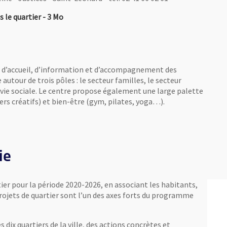
, Fichier au format Pdf
, Ouvre une nouvelle fenêtre
s le quartier
- 3 Mo
ieu d’accueil, d’information et d’accompagnement des
e autour de trois pôles : le secteur familles, le secteur
 vie sociale. Le centre propose également une large palette
iers créatifs) et bien-être (gym, pilates, yoga…).
ie
ier pour la période 2020-2026, en associant les habitants,
projets de quartier sont l’un des axes forts du programme
es dix quartiers de la ville, des actions concrètes et