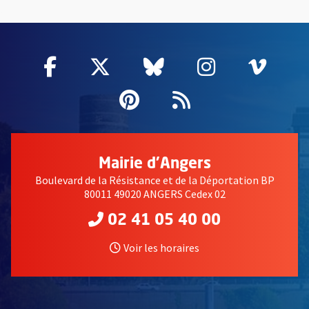
57664
Facebook
, Ouvre une nouvelle fenêtre
Twitter
, Ouvre une nouvelle fe
Bluesky
, Ouvre une nouv
Instagram
, Ouvre un
Vime
, Ouv
Pinterest
, Ouvre une nouvell
Flux RSS
Mairie d'Angers
Boulevard de la Résistance et de la Déportation BP
80011 49020 ANGERS Cedex 02
02 41 05 40 00
Voir les horaires