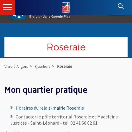
×
Angers.fr : Retour à l'accueil
AF
Vivre à Angers
VOIR
Ville d'Angers
Gratuit - dans Google Play
Roseraie
Vivre à Angers
Quartiers
Roseraie
Mon quartier pratique
Horaires du relais-mairie Roseraie
Contacter le pôle territorial Roseraie et Madeleine -
Justices - Saint-Léonard - tél: 02 41 66 02 61