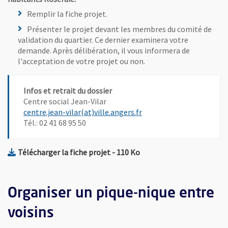
Remplir la fiche projet.
Présenter le projet devant les membres du comité de
validation du quartier. Ce dernier examinera votre
demande. Après délibération, il vous informera de
l'acceptation de votre projet ou non.
Infos et retrait du dossier
Centre social Jean-Vilar
, Ouvre une nouvelle fen
centre.jean-vilar(at)ville.angers.fr
Tél.: 02 41 68 95 50
, Fichier au format Pdf
, Ouvre une nouvelle fenê
Télécharger la fiche projet
- 110 Ko
Organiser un pique-nique entre
voisins