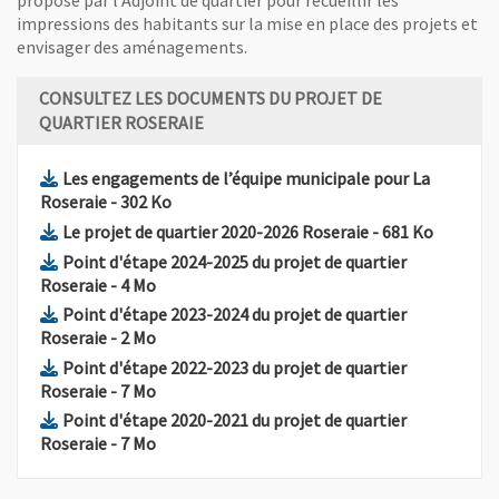
proposé par l’Adjoint de quartier pour recueillir les
impressions des habitants sur la mise en place des projets et
envisager des aménagements.
CONSULTEZ LES DOCUMENTS DU PROJET DE
QUARTIER ROSERAIE
Les engagements de l’équipe municipale pour La
, Fichier au format Pdf
, Ouvre une nouvelle fenêtre
Roseraie
- 302 Ko
, Fichier au form
, Ouvre 
Le projet de quartier 2020-2026 Roseraie
- 681 Ko
Point d'étape 2024-2025 du projet de quartier
, Fichier au format Pdf
, Ouvre une nouvelle fenêtre
Roseraie
- 4 Mo
Point d'étape 2023-2024 du projet de quartier
, Fichier au format Pdf
, Ouvre une nouvelle fenêtre
Roseraie
- 2 Mo
Point d'étape 2022-2023 du projet de quartier
, Fichier au format Pdf
, Ouvre une nouvelle fenêtre
Roseraie
- 7 Mo
Point d'étape 2020-2021 du projet de quartier
, Fichier au format Pdf
, Ouvre une nouvelle fenêtre
Roseraie
- 7 Mo