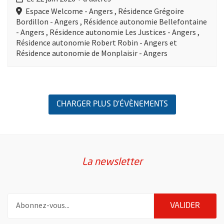
Espace Welcome - Angers , Résidence Grégoire
Bordillon - Angers , Résidence autonomie Bellefontaine
- Angers , Résidence autonomie Les Justices - Angers ,
Résidence autonomie Robert Robin - Angers et
Résidence autonomie de Monplaisir - Angers
Retour au formulaire de recherche des évènements
CHARGER PLUS D'ÉVÈNEMENTS
La newsletter
Pour vous inscrire à la lettre d'information de la ville d'Angers
ENVOY
VALIDER