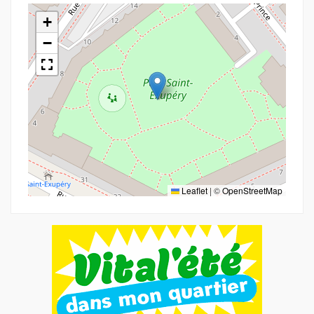
+
−
Leaflet
|
©
OpenStreetMap