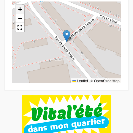
+
−
Leaflet
|
©
OpenStreetMap