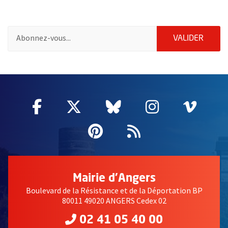
Pour vous inscrire à la lettre d'information de la ville d'Angers
ENVOY
VALIDER
57192
Facebook
, Ouvre une nouvelle fenêtre
Twitter
, Ouvre une nouvelle fe
Bluesky
, Ouvre une nouv
Instagram
, Ouvre un
Vime
, Ouv
Pinterest
, Ouvre une nouvell
Flux RSS
Mairie d'Angers
Boulevard de la Résistance et de la Déportation BP
80011 49020 ANGERS Cedex 02
02 41 05 40 00