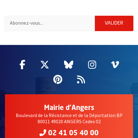
Pour vous inscrire à la lettre d'information de la ville d'Angers
ENVOY
VALIDER
57192
Facebook
, Ouvre une nouvelle fenêtre
Twitter
, Ouvre une nouvelle fe
Bluesky
, Ouvre une nouv
Instagram
, Ouvre un
Vime
, Ouv
Pinterest
, Ouvre une nouvell
Flux RSS
Mairie d'Angers
Boulevard de la Résistance et de la Déportation BP
80011 49020 ANGERS Cedex 02
02 41 05 40 00