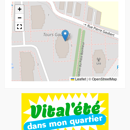
+
−
Leaflet
|
©
OpenStreetMap