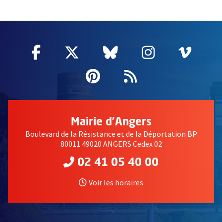
57192
Facebook
, Ouvre une nouvelle fenêtre
Twitter
, Ouvre une nouvelle fe
Bluesky
, Ouvre une nouv
Instagram
, Ouvre un
Vime
, Ouv
Pinterest
, Ouvre une nouvell
Flux RSS
Mairie d'Angers
Boulevard de la Résistance et de la Déportation BP
80011 49020 ANGERS Cedex 02
02 41 05 40 00
Voir les horaires