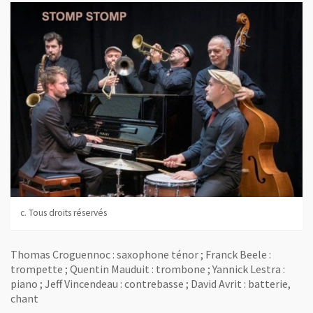
c. Tous droits réservés
Thomas Croguennoc : saxophone ténor ; Franck Beele :
trompette ; Quentin Mauduit : trombone ; Yannick Lestra :
piano ; Jeff Vincendeau : contrebasse ; David Avrit : batterie,
chant