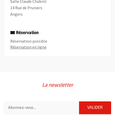
Salle Claude Chabrol
14 Rue de Pruniers
Angers
Réservation
Réservation possible
, Ouvre une nouvelle fenêtre
Réservation en ligne
La newsletter
Pour vous inscrire à la lettre d'information de la ville d'Angers
ENVOY
VALIDER