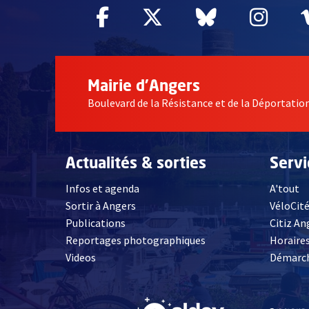
Facebook
, Ouvre une nouvelle fe
Twitter
, Ouvre une nouv
Bluesky
, Ouvre un
Inst
, Ou
Mairie d'Angers
Boulevard de la Résistance et de la Déportati
Actualités & sorties
Serv
Infos et agenda
A'tout
Sortir à Angers
VéloCit
Publications
Citiz An
Reportages photographiques
Horaires
, Ouvre une nouvelle fenêtre
Videos
Démarch
, Ouvre une nouve