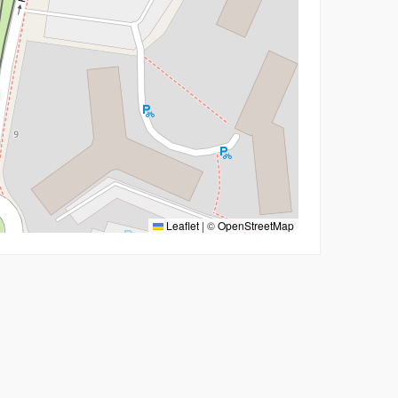
Leaflet
|
©
OpenStreetMap