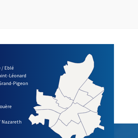
 / Eblé
Saint-Léonard
 Grand-Pigeon
ETTRE D'INFORMATION DE LA VILLE D'ANGERS
louère
/ Nazareth