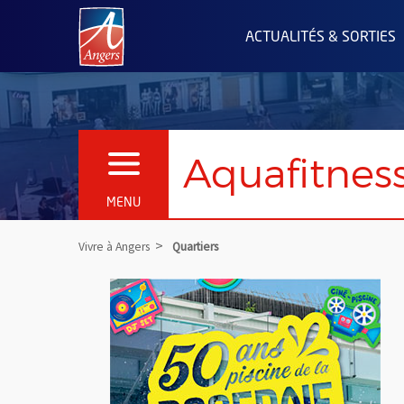
Angers.fr : Retour à l'accueil
ACTUALITÉS & SORTIES
Aquafitness
OUVRIR LE MENU
MENU
Vivre à Angers
Quartiers