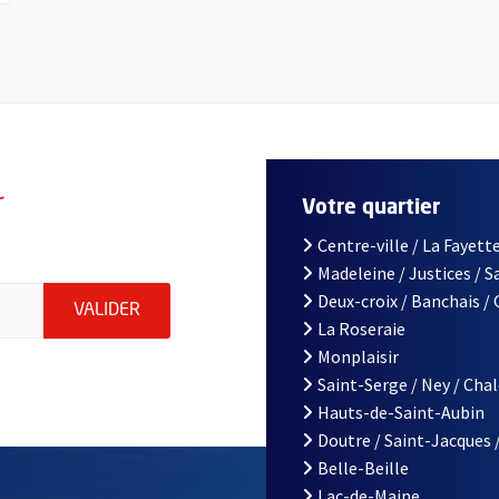
r
Votre quartier
Centre-ville / La Fayette
Madeleine / Justices / 
le d'Angers, indiquez votre email (champ obligatoire)
Deux-croix / Banchais /
ENVOYER MA DEMANDE D'INSCRIPTION À LA L
VALIDER
La Roseraie
Monplaisir
Saint-Serge / Ney / Cha
Hauts-de-Saint-Aubin
Doutre / Saint-Jacques 
Belle-Beille
Lac-de-Maine