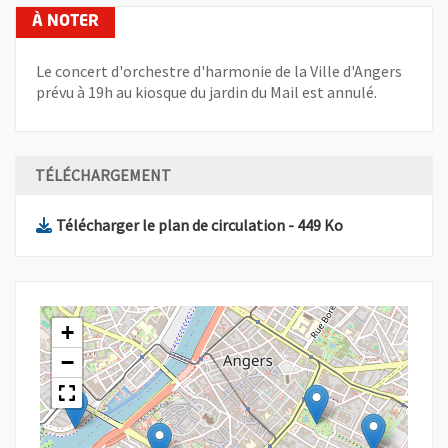
Le concert d'orchestre d'harmonie de la Ville d'Angers
prévu à 19h au kiosque du jardin du Mail est annulé.
TÉLÉCHARGEMENT
, Fichier au format Png
, Ouvre une nou
Télécharger le plan de circulation
- 449 Ko
+
−