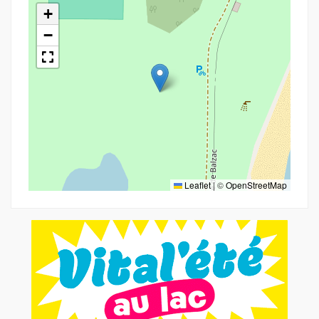
+
−
Leaflet
|
©
OpenStreetMap