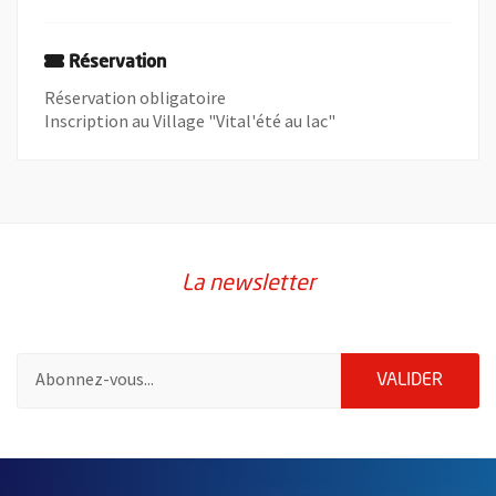
Réservation
Réservation obligatoire
Inscription au Village "Vital'été au lac"
La newsletter
Pour vous inscrire à la lettre d'information de la ville d'Angers
ENVOY
VALIDER
57192