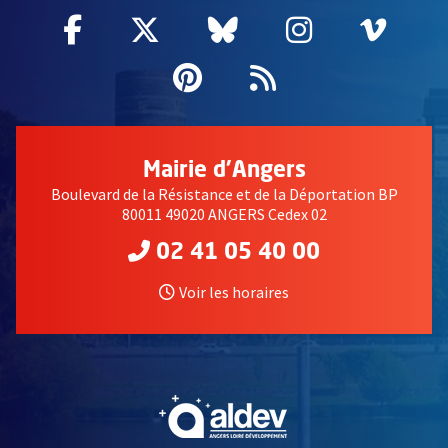
Facebook
, Ouvre une nouvelle fenêtre
Twitter
, Ouvre une nouvelle fe
Bluesky
, Ouvre une nouv
Instagram
, Ouvre un
Vime
, Ouv
Pinterest
, Ouvre une nouvell
Flux RSS
Mairie d'Angers
Boulevard de la Résistance et de la Déportation BP
80011 49020 ANGERS Cedex 02
02 41 05 40 00
Voir les horaires
, Ouvre une nouvelle fe