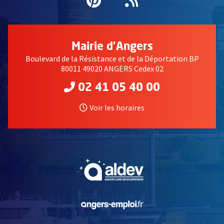
Pinterest
, Ouvre une nouvell
Flux RSS
Mairie d'Angers
Boulevard de la Résistance et de la Déportation BP
80011 49020 ANGERS Cedex 02
02 41 05 40 00
Voir les horaires
, Ouvre une nouvelle fe
, Ouvre une nouvelle fe