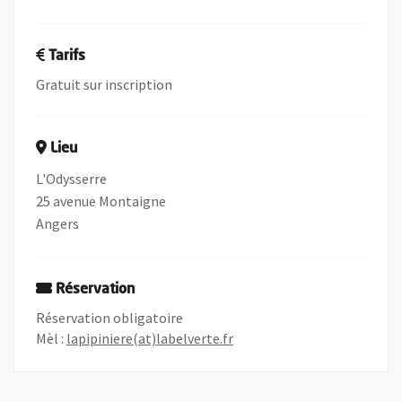
Tarifs
Gratuit sur inscription
Lieu
L'Odysserre
25 avenue Montaigne
Angers
Réservation
Réservation obligatoire
, Ouvre une nouvelle fenêtr
, Ouvre une nouvelle fenêtr
Mèl :
lapipiniere(at)labelverte.fr