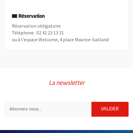
Réservation
Réservation obligatoire
Téléphone : 02 41 23 13 31
ou à l'espace Welcome, 4 place Maurice-Sailland
La newsletter
Pour vous inscrire à la lettre d'information de la ville d'Angers
ENVOY
VALIDER
57192