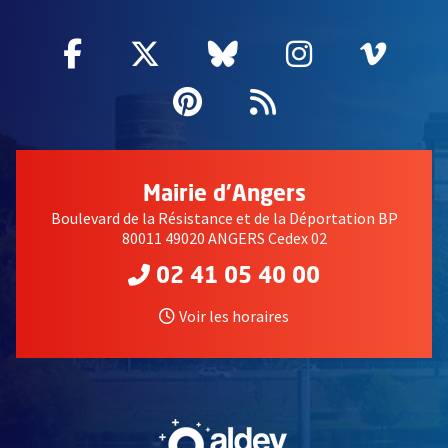
Facebook
, Ouvre une nouvelle fenêtre
Twitter
, Ouvre une nouvelle fe
Bluesky
, Ouvre une nouv
Instagram
, Ouvre un
Vime
, Ouv
Pinterest
, Ouvre une nouvell
Flux RSS
Mairie d'Angers
Boulevard de la Résistance et de la Déportation BP
80011 49020 ANGERS Cedex 02
02 41 05 40 00
Voir les horaires
, Ouvre une nouvelle fe