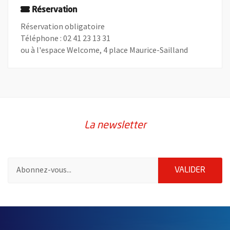
Réservation
Réservation obligatoire
Téléphone : 02 41 23 13 31
ou à l'espace Welcome, 4 place Maurice-Sailland
La newsletter
Pour vous inscrire à la lettre d'information de la ville d'Angers
ENVOY
VALIDER
57192