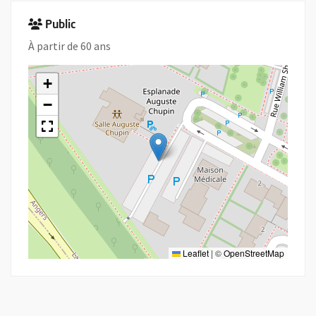
Public
À partir de 60 ans
+
−
Leaflet
|
©
OpenStreetMap