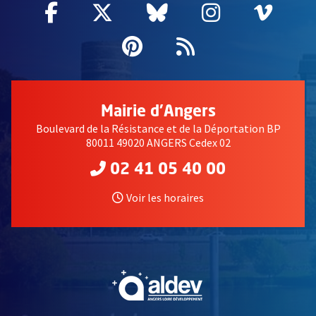
Facebook
, Ouvre une nouvelle fenêtre
Twitter
, Ouvre une nouvelle fe
Bluesky
, Ouvre une nouv
Instagram
, Ouvre un
Vime
, Ouv
Pinterest
, Ouvre une nouvell
Flux RSS
Mairie d'Angers
Boulevard de la Résistance et de la Déportation BP
80011 49020 ANGERS Cedex 02
02 41 05 40 00
Voir les horaires
, Ouvre une nouvelle fe