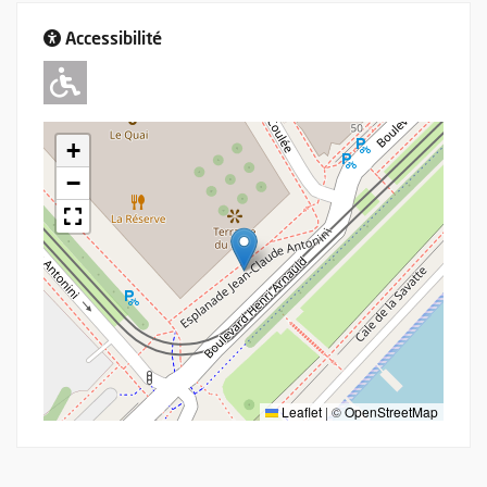
Accessibilité
Adapté pour l'handicap Moteur
+
−
Leaflet
|
©
OpenStreetMap