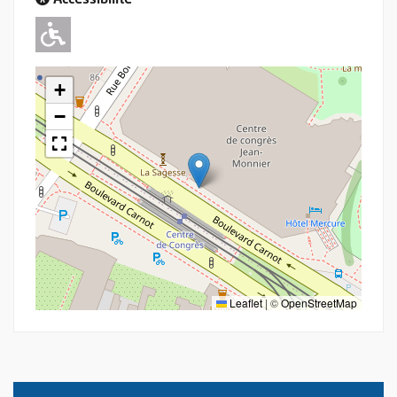
Accessibilité
Adapté pour l'handicap Moteur
+
−
Leaflet
|
©
OpenStreetMap