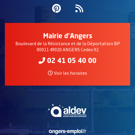
Pinterest
, Ouvre une nouvell
Flux RSS
Mairie d'Angers
Boulevard de la Résistance et de la Déportation BP
80011 49020 ANGERS Cedex 02
02 41 05 40 00
Voir les horaires
, Ouvre une nouvelle fe
, Ouvre une nouvelle fe