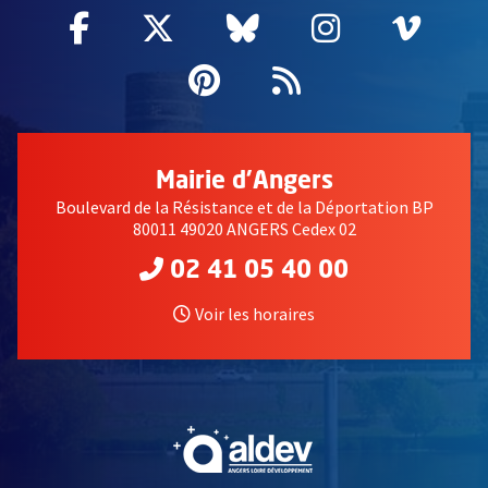
Facebook
, Ouvre une nouvelle fenêtre
Twitter
, Ouvre une nouvelle fe
Bluesky
, Ouvre une nouv
Instagram
, Ouvre un
Vime
, Ouv
Pinterest
, Ouvre une nouvell
Flux RSS
Mairie d'Angers
Boulevard de la Résistance et de la Déportation BP
80011 49020 ANGERS Cedex 02
02 41 05 40 00
Voir les horaires
, Ouvre une nouvelle fe