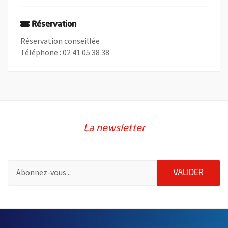
Réservation
Réservation conseillée
Téléphone : 02 41 05 38 38
La newsletter
Pour vous inscrire à la lettre d'information de la ville d'Angers
ENVOY
VALIDER
57192