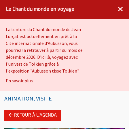
×
Angers.fr : Retour à l'accueil
AF
Vivre à Angers
Le Chant du monde en voyage
VOIR
Ville d'Angers
Gratuit - dans Google Play
La tenture du Chant du monde de Jean
Lurçat est actuellement en prêt à la
Cité internationale d'Aubusson, vous
Aventure tissée en Terre
pourrez la retrouver à partir du mois de
du Milieu - 7/10 ans
décembre 2026. D'ici là, voyagez avec
l'univers de Tolkien grâce à
l'exposition "Aubusson tisse Tolkien".
Vivre à Angers
Quartiers
sur Le Chant du monde en voyage
En savoir plus
ANIMATION, VISITE
Information importante
Présentation de l'évènement
RETOUR À L'AGENDA