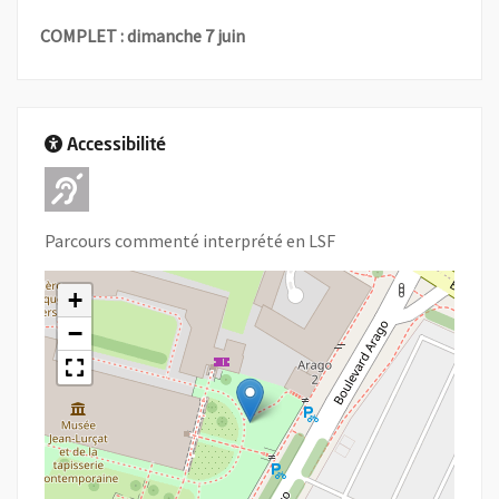
COMPLET : dimanche 7 juin
Accessibilité
Adapté pour l'handicap Auditif
Parcours commenté interprété en LSF
+
−