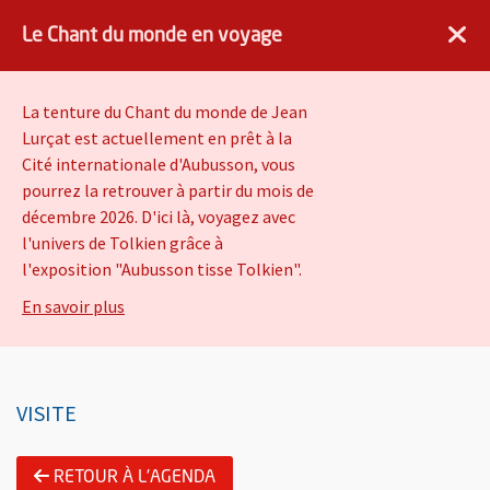
×
Angers.fr : Retour à l'accueil
AF
Vivre à Angers
Le Chant du monde en voyage
VOIR
Ville d'Angers
Gratuit - dans Google Play
La tenture du Chant du monde de Jean
Lurçat est actuellement en prêt à la
Cité internationale d'Aubusson, vous
Parcours Commenté en
pourrez la retrouver à partir du mois de
LSF : Aubusson tisse
décembre 2026. D'ici là, voyagez avec
l'univers de Tolkien grâce à
Tolkien
l'exposition "Aubusson tisse Tolkien".
sur Le Chant du monde en voyage
En savoir plus
Vivre à Angers
Quartiers
VISITE
Information importante
Présentation de l'évènement
RETOUR À L'AGENDA