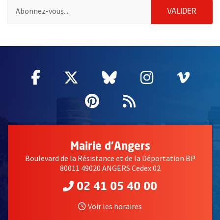
Pour vous inscrire à la lettre d'information de la ville d'Angers
ENVOY
VALIDER
57192
Facebook
, Ouvre une nouvelle fenêtre
Twitter
, Ouvre une nouvelle fe
Bluesky
, Ouvre une nouv
Instagram
, Ouvre un
Vime
, Ouv
Pinterest
, Ouvre une nouvell
Flux RSS
Mairie d'Angers
Boulevard de la Résistance et de la Déportation BP
80011 49020 ANGERS Cedex 02
02 41 05 40 00
Voir les horaires