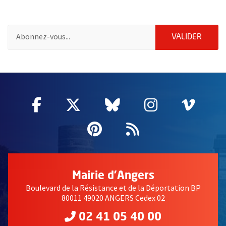
Pour vous inscrire à la lettre d'information de la ville d'Angers
ENVOY
VALIDER
57192
Facebook
, Ouvre une nouvelle fenêtre
Twitter
, Ouvre une nouvelle fe
Bluesky
, Ouvre une nouv
Instagram
, Ouvre un
Vime
, Ouv
Pinterest
, Ouvre une nouvell
Flux RSS
Mairie d'Angers
Boulevard de la Résistance et de la Déportation BP
80011 49020 ANGERS Cedex 02
02 41 05 40 00