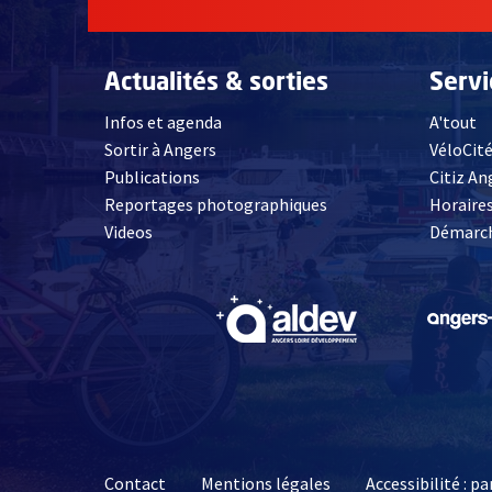
Actualités & sorties
Serv
Infos et agenda
A'tout
Sortir à Angers
VéloCit
Publications
Citiz An
Reportages photographiques
Horaires
, Ouvre une nouvelle fenêtre
Videos
Démarch
, Ouvre une nouve
Contact
Mentions légales
Accessibilité : 