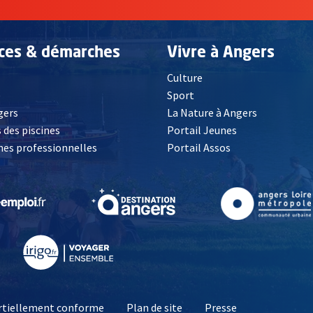
ices & démarches
Vivre à Angers
Culture
é
Sport
, Ouvre une nouvelle fenêtre
gers
La Nature à Angers
 des piscines
Portail Jeunes
es professionnelles
Portail Assos
lle fenêtre
, Ouvre une nouvelle fenêtre
, Ouvre une nouvelle fenêtre
, Ouvre une nouvelle fenêtre
, Ouvre une nouv
partiellement conforme
Plan de site
Presse