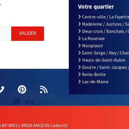
r
Votre quartier
Centre-ville / La Fayette
Madeleine / Justices / 
le d'Angers, indiquez votre email (champ obligatoire)
Deux-croix / Banchais /
ENVOYER MA DEMANDE D'INSCRIPTION À LA L
VALIDER
La Roseraie
Monplaisir
Saint-Serge / Ney / Cha
Hauts-de-Saint-Aubin
Doutre / Saint-Jacques 
Belle-Beille
Lac-de-Maine
nêtre
elle fenêtre
e nouvelle fenêtre
agram
vre une nouvelle fenêtre
Vimeo
, Ouvre une nouvelle fenêtre
Pinterest
, Ouvre une nouvelle fenêtre
Flux RSS
on BP 80011 49020 ANGERS Cedex 02