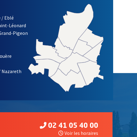
 / Eblé
Saint-Léonard
 Grand-Pigeon
ETTRE D'INFORMATION DE LA VILLE D'ANGERS
louère
/ Nazareth
02 41 05 40 00
Voir les horaires