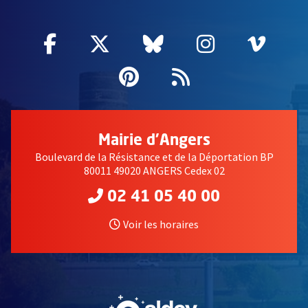
Facebook
, Ouvre une nouvelle fenêtre
Twitter
, Ouvre une nouvelle fe
Bluesky
, Ouvre une nouv
Instagram
, Ouvre un
Vime
, Ouv
Pinterest
, Ouvre une nouvell
Flux RSS
Mairie d'Angers
Boulevard de la Résistance et de la Déportation BP
80011 49020 ANGERS Cedex 02
02 41 05 40 00
Voir les horaires
, Ouvre une nouvelle fe