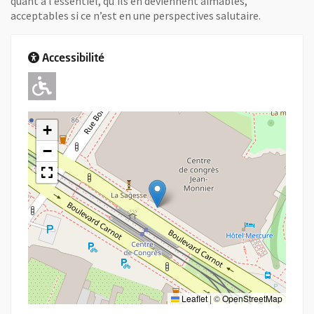
quant à l’essentiel, qu’ils en deviennent aimables,
acceptables si ce n’est en une perspectives salutaire.
Accessibilité
Adapté pour l'handicap Moteur
+
−
Leaflet
|
©
OpenStreetMap