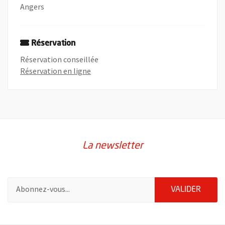
Angers
Réservation
Réservation conseillée
, Ouvre une nouvelle fenêtre
Réservation en ligne
La newsletter
Pour vous inscrire à la lettre d'information de la ville d'Angers
ENVOY
VALIDER
57192