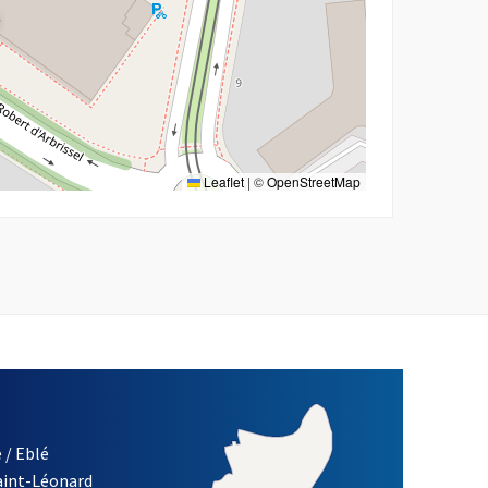
Leaflet
|
©
OpenStreetMap
 / Eblé
Saint-Léonard