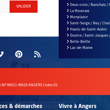
le d'Angers, indiquez votre email (champ obligatoire)
Deux-croix / Banchais /
ENVOYER MA DEMANDE D'INSCRIPTION À LA L
VALIDER
La Roseraie
Monplaisir
Saint-Serge / Ney / Cha
Hauts-de-Saint-Aubin
Doutre / Saint-Jacques 
Belle-Beille
Lac-de-Maine
nêtre
elle fenêtre
e nouvelle fenêtre
agram
vre une nouvelle fenêtre
Vimeo
, Ouvre une nouvelle fenêtre
Pinterest
, Ouvre une nouvelle fenêtre
Flux RSS
on BP 80011 49020 ANGERS Cedex 02
ices & démarches
Vivre à Angers