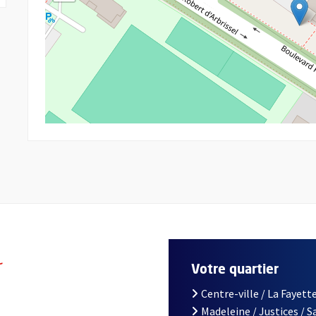
r
Votre quartier
Centre-ville / La Fayette
Madeleine / Justices / 