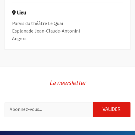
Lieu
Parvis du théâtre Le Quai
Esplanade Jean-Claude-Antonini
Angers
La newsletter
Pour vous inscrire à la lettre d'information de la ville d'Angers
ENVOY
VALIDER
57192