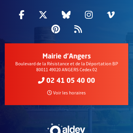
Facebook
, Ouvre une nouvelle fenêtre
Twitter
, Ouvre une nouvelle fe
Bluesky
, Ouvre une nouv
Instagram
, Ouvre un
Vime
, Ouv
Pinterest
, Ouvre une nouvell
Flux RSS
Mairie d'Angers
Boulevard de la Résistance et de la Déportation BP
80011 49020 ANGERS Cedex 02
02 41 05 40 00
Voir les horaires
, Ouvre une nouvelle fe