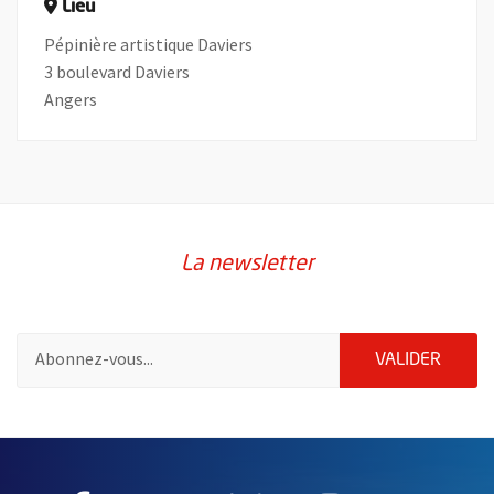
Lieu
Pépinière artistique Daviers
3 boulevard Daviers
Angers
La newsletter
Pour vous inscrire à la lettre d'information de la ville d'Angers
ENVOY
VALIDER
57192