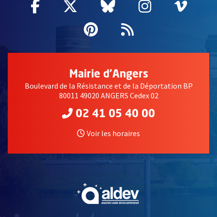
Facebook
, Ouvre une nouvelle fenêtre
Twitter
, Ouvre une nouvelle fe
Bluesky
, Ouvre une nouv
Instagram
, Ouvre un
Vime
, Ouv
Pinterest
, Ouvre une nouvell
Flux RSS
Mairie d'Angers
Boulevard de la Résistance et de la Déportation BP
80011 49020 ANGERS Cedex 02
02 41 05 40 00
Voir les horaires
, Ouvre une nouvelle fe