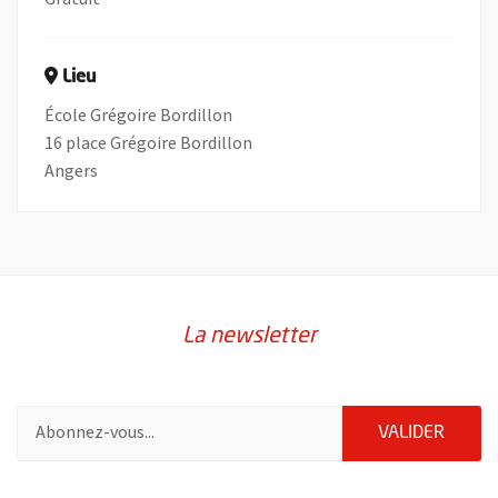
Lieu
École Grégoire Bordillon
16 place Grégoire Bordillon
Angers
La newsletter
Pour vous inscrire à la lettre d'information de la ville d'Angers
ENVOY
VALIDER
57192