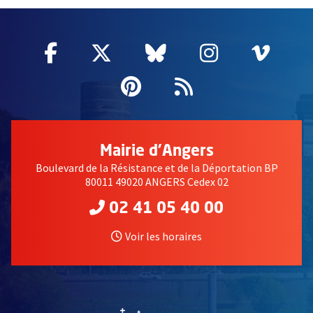
Facebook
, Ouvre une nouvelle fenêtre
Twitter
, Ouvre une nouvelle fe
Bluesky
, Ouvre une nouv
Instagram
, Ouvre un
Vime
, Ouv
Pinterest
, Ouvre une nouvell
Flux RSS
Mairie d'Angers
Boulevard de la Résistance et de la Déportation BP
80011 49020 ANGERS Cedex 02
02 41 05 40 00
Voir les horaires