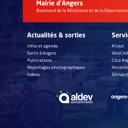
Mairie d'Angers
Boulevard de la Résistance et de la Déportati
Actualités & sorties
Serv
Infos et agenda
A'tout
Sortir à Angers
VéloCit
Publications
Citiz An
Reportages photographiques
Horaires
, Ouvre une nouvelle fenêtre
Videos
Démarch
, Ouvre une nouve