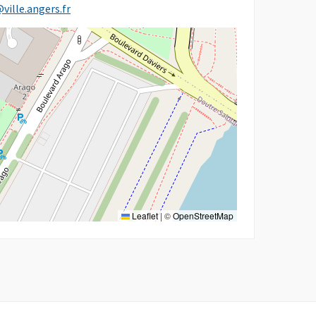
@ville.angers.fr
Leaflet
|
©
OpenStreetMap