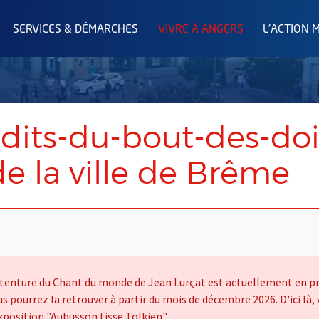
SERVICES & DÉMARCHES
VIVRE À ANGERS
L'ACTION 
dits-du-bout-des-doig
e la ville de Brême
 tenture du Chant du monde de Jean Lurçat est actuellement en prê
us pourrez la retrouver à partir du mois de décembre 2026. D'ici là,
exposition "Aubusson tisse Tolkien".