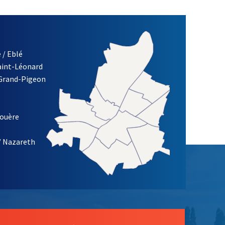
 / Eblé
Saint-Léonard
 Grand-Pigeon
ETTRE D'INFORMATION DE LA VILLE D'ANGERS
louère
/ Nazareth