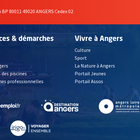
on BP 80011 49020 ANGERS Cedex 02
ices & démarches
Vivre à Angers
Culture
é
Sport
, Ouvre une nouvelle fenêtre
gers
La Nature à Angers
 des piscines
Portail Jeunes
es professionnelles
Portail Assos
lle fenêtre
, Ouvre une nouvelle fenêtre
, Ouvre une nouvelle fenêtre
, Ouvre une nouvelle fenêtre