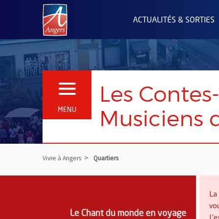
Angers.fr : Retour à l'accueil
ACTUALITÉS & SORTIES
Les Contes-
OUVRIR LE MENU
Musiciens d
MENU
Vivre à Angers
Quartiers
Information importante
La
vo
Le Chant du monde en voyage
l'