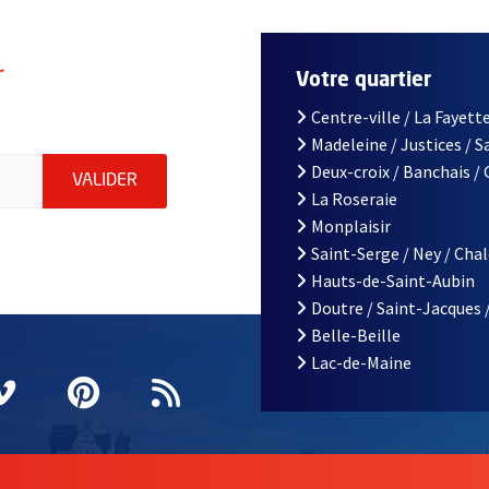
r
Votre quartier
Centre-ville / La Fayette
Madeleine / Justices / 
le d'Angers, indiquez votre email (champ obligatoire)
Deux-croix / Banchais /
ENVOYER MA DEMANDE D'INSCRIPTION À LA L
VALIDER
La Roseraie
Monplaisir
Saint-Serge / Ney / Cha
Hauts-de-Saint-Aubin
Doutre / Saint-Jacques 
Belle-Beille
Lac-de-Maine
nêtre
elle fenêtre
e nouvelle fenêtre
agram
vre une nouvelle fenêtre
Vimeo
, Ouvre une nouvelle fenêtre
Pinterest
, Ouvre une nouvelle fenêtre
Flux RSS