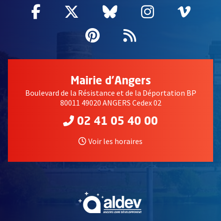
Facebook
, Ouvre une nouvelle fenêtre
Twitter
, Ouvre une nouvelle fe
Bluesky
, Ouvre une nouv
Instagram
, Ouvre un
Vime
, Ouv
Pinterest
, Ouvre une nouvell
Flux RSS
Mairie d'Angers
Boulevard de la Résistance et de la Déportation BP
80011 49020 ANGERS Cedex 02
02 41 05 40 00
Voir les horaires
, Ouvre une nouvelle fe