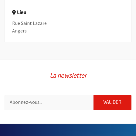
Lieu
Rue Saint Lazare
Angers
La newsletter
Pour vous inscrire à la lettre d'information de la ville d'Angers
ENVOY
VALIDER
57192