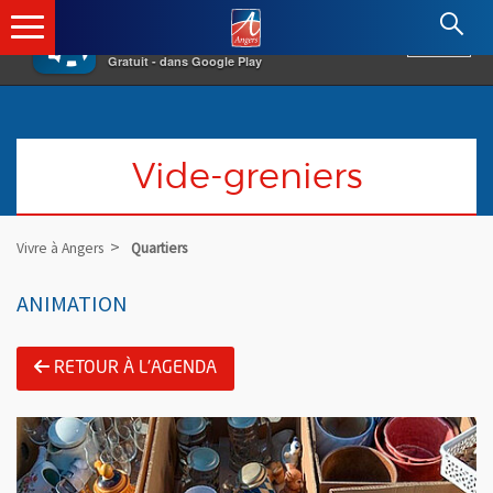
×
Angers.fr : Retour à l'accueil
AF
Vivre à Angers
VOIR
Ville d'Angers
Gratuit - dans Google Play
Vide-greniers
Vivre à Angers
Quartiers
ANIMATION
RETOUR À L'AGENDA