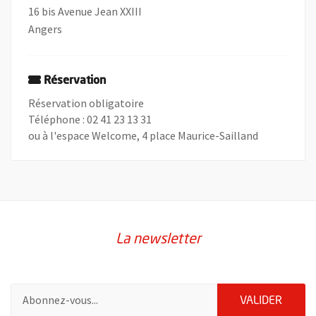
16 bis Avenue Jean XXIII
Angers
Réservation
Réservation obligatoire
Téléphone : 02 41 23 13 31
ou à l'espace Welcome, 4 place Maurice-Sailland
La newsletter
Pour vous inscrire à la lettre d'information de la ville d'Angers
ENVOY
VALIDER