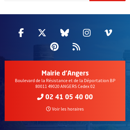
57192
Facebook
, Ouvre une nouvelle fenêtre
Twitter
, Ouvre une nouvelle fe
Bluesky
, Ouvre une nouv
Instagram
, Ouvre un
Vime
, Ouv
Pinterest
, Ouvre une nouvell
Flux RSS
Mairie d'Angers
Boulevard de la Résistance et de la Déportation BP
80011 49020 ANGERS Cedex 02
02 41 05 40 00
Voir les horaires