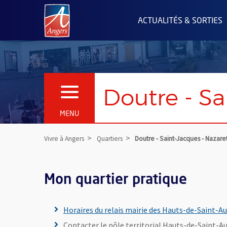
Angers.fr : Retour à l'accueil
ACTUALITÉS & SORTIES
Doutre - Sa
OUVRIR LE MENU
MENU
Vivre à Angers
Quartiers
Doutre - Saint-Jacques - Nazare
Mon quartier pratique
Horaires du relais mairie des Hauts-de-Saint-A
Contacter le pôle territorial Hauts-de-Saint-Aub