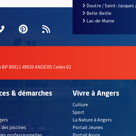
Doutre / Saint-Jacques 
Belle-Beille
Lac-de-Maine
nêtre
elle fenêtre
e nouvelle fenêtre
agram
vre une nouvelle fenêtre
Vimeo
, Ouvre une nouvelle fenêtre
Pinterest
, Ouvre une nouvelle fenêtre
Flux RSS
on BP 80011 49020 ANGERS Cedex 02
ices & démarches
Vivre à Angers
Culture
é
Sport
, Ouvre une nouvelle fenêtre
gers
La Nature à Angers
 des piscines
Portail Jeunes
es professionnelles
Portail Assos