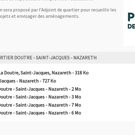
era proposé par l’Adjoint de quartier pour recueillir les
projets et envisager des aménagements.
RTIER DOUTRE - SAINT-JACQUES - NAZARETH
, Fichier au format Pdf
, Ouvre une nouvelle f
La Doutre, Saint-Jacques, Nazareth
- 318 Ko
, Fichier au format Pdf
, Ouvre une nouvelle fenêtre
-Jacques - Nazareth
- 727 Ko
, Fichier au format Pdf
, Ouvre une nouvelle fenêt
Doutre - Saint-Jacques - Nazareth
- 2 Mo
, Fichier au format Pdf
, Ouvre une nouvelle fenêt
Doutre - Saint-Jacques - Nazareth
- 3 Mo
, Fichier au format Pdf
, Ouvre une nouvelle fenêt
Doutre - Saint-Jacques - Nazareth
- 7 Mo
, Fichier au format Pdf
, Ouvre une nouvelle fenêt
Doutre - Saint-Jacques - Nazareth
- 6 Mo