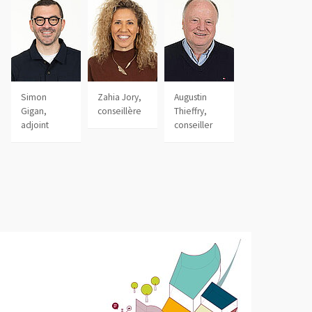
le fenêtre
Simon
Zahia Jory,
Augustin
Gigan,
conseillère
Thieffry,
adjoint
conseiller