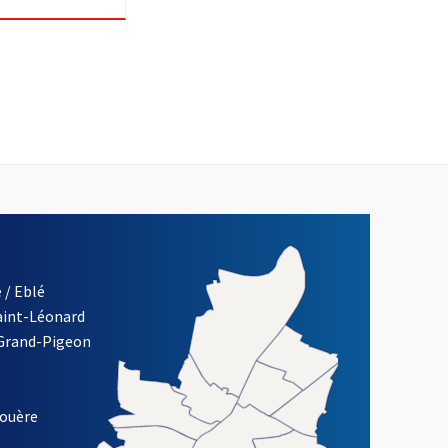
 / Eblé
Saint-Léonard
 Grand-Pigeon
ETTRE D'INFORMATION DE LA VILLE D'ANGERS
louère