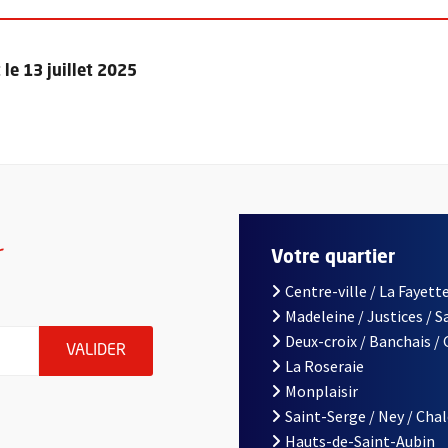
le 13 juillet 2025
r
Votre quartier
Centre-ville / La Fayette
Madeleine / Justices / 
le d'Angers, indiquez votre email (champ obligatoire)
Deux-croix / Banchais /
ENVOYER MA DEMANDE D'INSCRIPTION À LA L
VALIDER
La Roseraie
Monplaisir
Saint-Serge / Ney / Cha
Hauts-de-Saint-Aubin