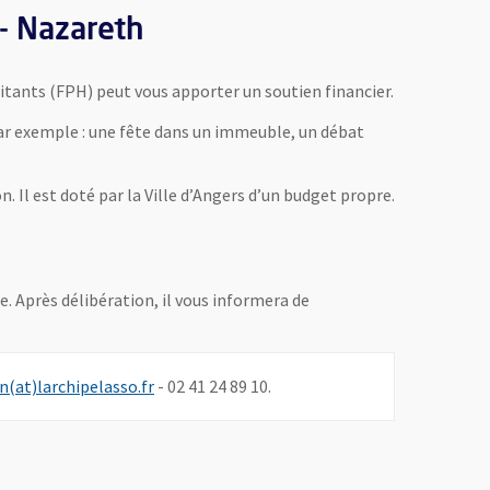
 - Nazareth
bitants (FPH) peut vous apporter un soutien financier.
 Par exemple : une fête dans un immeuble, un débat
. Il est doté par la Ville d’Angers d’un budget propre.
. Après délibération, il vous informera de
, Ouvre une nouvelle fenêtre
n(at)larchipelasso.fr
- 02 41 24 89 10.