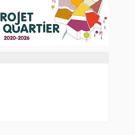
enêtre
re
re
re
re