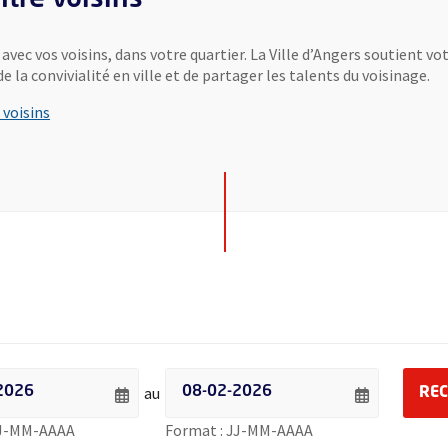
vec vos voisins, dans votre quartier. La Ville d’Angers soutient v
e la convivialité en ville et de partager les talents du voisinage.
 voisins
 événements par date - Date de début
Filtrer les événements par date - Date de f
au
RE
Saisie de date au format jour sur 2 chiffres, tiret de la t
Saisie de date au for
JJ-MM-AAAA
Format : JJ-MM-AAAA