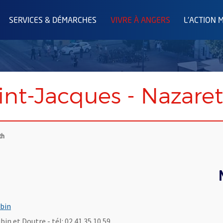
SERVICES & DÉMARCHES
VIVRE À ANGERS
L'ACTION 
int-Jacques - Nazare
th
ubin
in et Doutre - tél: 02 41 35 10 59