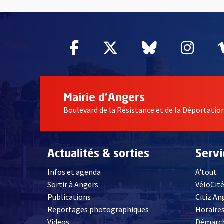
57649
Facebook
, Ouvre une nouvelle fe
Twitter
, Ouvre une nouv
Bluesky
, Ouvre un
Inst
, Ou
Mairie d'Angers
Boulevard de la Résistance et de la Déportati
Actualités & sorties
Serv
Infos et agenda
A'tout
Sortir à Angers
VéloCit
Publications
Citiz An
Reportages photographiques
Horaires
, Ouvre une nouvelle fenêtre
Videos
Démarch