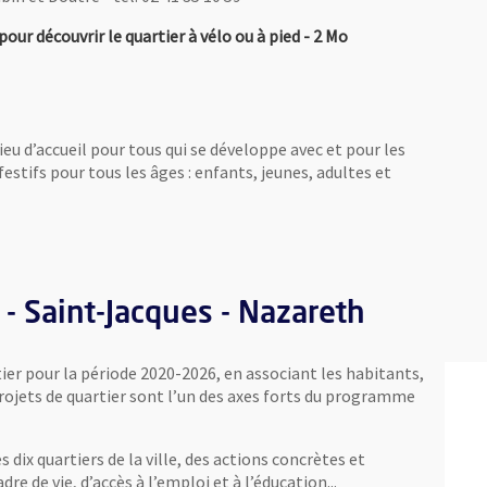
, Fichier au format Pdf
, Ouvre une nouvel
ur découvrir le quartier à vélo ou à pied
- 2 Mo
lieu d’accueil pour tous qui se développe avec et pour les
estifs pour tous les âges : enfants, jeunes, adultes et
e une nouvelle fenêtre
 - Saint-Jacques - Nazareth
ier pour la période 2020-2026, en associant les habitants,
projets de quartier sont l’un des axes forts du programme
es dix quartiers de la ville, des actions concrètes et
e de vie, d’accès à l’emploi et à l’éducation...