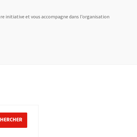
otre initiative et vous accompagne dans l’organisation
in
LANCER LA RECHERCHE DES ÉVÉNEMENTS
CHERCHER
ouche 6, mois sur 2 chiffres, tiret de la touche 6, année sur 4 chiffres
mat jour sur 2 chiffres, tiret de la touche 6, mois sur 2 chiffres, tire