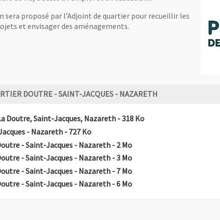
era proposé par l’Adjoint de quartier pour recueillir les
projets et envisager des aménagements.
RTIER DOUTRE - SAINT-JACQUES - NAZARETH
, Fichier au format Pdf
, Ouvre une nouvelle f
La Doutre, Saint-Jacques, Nazareth
- 318 Ko
, Fichier au format Pdf
, Ouvre une nouvelle fenêtre
-Jacques - Nazareth
- 727 Ko
, Fichier au format Pdf
, Ouvre une nouvelle fenêt
Doutre - Saint-Jacques - Nazareth
- 2 Mo
, Fichier au format Pdf
, Ouvre une nouvelle fenêt
Doutre - Saint-Jacques - Nazareth
- 3 Mo
, Fichier au format Pdf
, Ouvre une nouvelle fenêt
Doutre - Saint-Jacques - Nazareth
- 7 Mo
, Fichier au format Pdf
, Ouvre une nouvelle fenêt
Doutre - Saint-Jacques - Nazareth
- 6 Mo