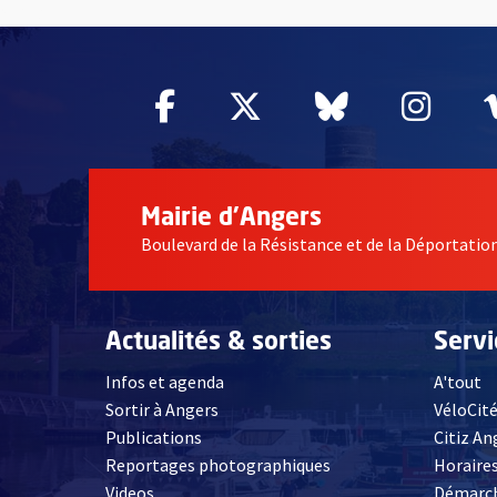
57649
Facebook
, Ouvre une nouvelle fe
Twitter
, Ouvre une nouv
Bluesky
, Ouvre un
Inst
, Ou
Mairie d'Angers
Boulevard de la Résistance et de la Déportati
Actualités & sorties
Serv
Infos et agenda
A'tout
Sortir à Angers
VéloCit
Publications
Citiz An
Reportages photographiques
Horaires
, Ouvre une nouvelle fenêtre
Videos
Démarch