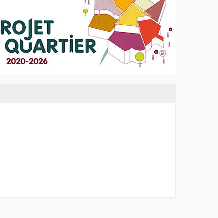
enêtre
re
re
re
re