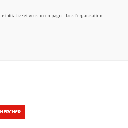
otre initiative et vous accompagne dans l’organisation
in
LANCER LA RECHERCHE DES ÉVÉNEMENTS
CHERCHER
ouche 6, mois sur 2 chiffres, tiret de la touche 6, année sur 4 chiffres
mat jour sur 2 chiffres, tiret de la touche 6, mois sur 2 chiffres, tire