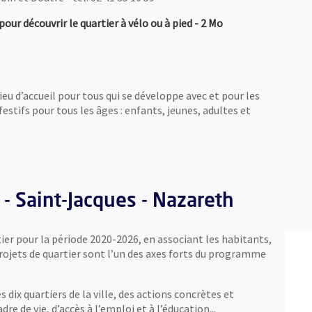
, Fichier au format Pdf
, Ouvre une nouvel
ur découvrir le quartier à vélo ou à pied
- 2 Mo
lieu d’accueil pour tous qui se développe avec et pour les
estifs pour tous les âges : enfants, jeunes, adultes et
e une nouvelle fenêtre
 - Saint-Jacques - Nazareth
ier pour la période 2020-2026, en associant les habitants,
projets de quartier sont l’un des axes forts du programme
es dix quartiers de la ville, des actions concrètes et
e de vie, d’accès à l’emploi et à l’éducation...