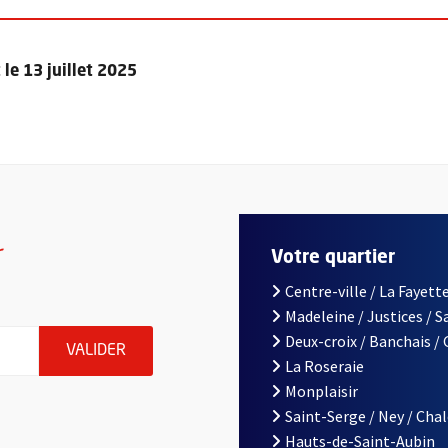
le 13 juillet 2025
r
Votre quartier
Centre-ville / La Fayette
Madeleine / Justices / 
le d'Angers, indiquez votre email (champ obligatoire)
Deux-croix / Banchais /
ENVOYER MA DEMANDE D'INSCRIPTION À LA L
VALIDER
La Roseraie
Monplaisir
Saint-Serge / Ney / Cha
Hauts-de-Saint-Aubin