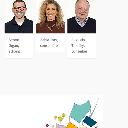
le fenêtre
Simon
Zahia Jory,
Augustin
Gigan,
conseillère
Thieffry,
adjoint
conseiller