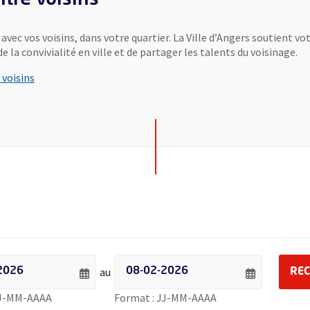
vec vos voisins, dans votre quartier. La Ville d’Angers soutient v
e la convivialité en ville et de partager les talents du voisinage.
 voisins
 événements par date - Date de début
Filtrer les événements par date - Date de f
au
RE
Saisie de date au format jour sur 2 chiffres, tiret de la t
Saisie de date au for
JJ-MM-AAAA
Format : JJ-MM-AAAA