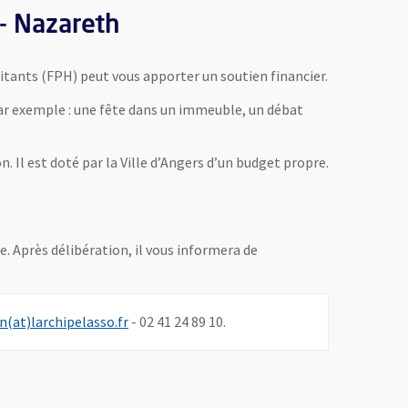
 - Nazareth
bitants (FPH) peut vous apporter un soutien financier.
 Par exemple : une fête dans un immeuble, un débat
. Il est doté par la Ville d’Angers d’un budget propre.
. Après délibération, il vous informera de
, Ouvre une nouvelle fenêtre
n(at)larchipelasso.fr
- 02 41 24 89 10.