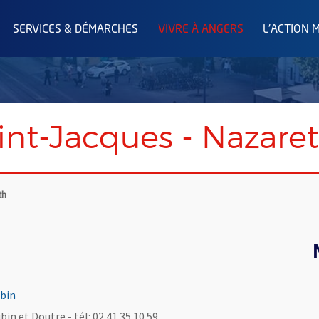
SERVICES & DÉMARCHES
VIVRE À ANGERS
L'ACTION 
int-Jacques - Nazare
th
ubin
in et Doutre - tél: 02 41 35 10 59