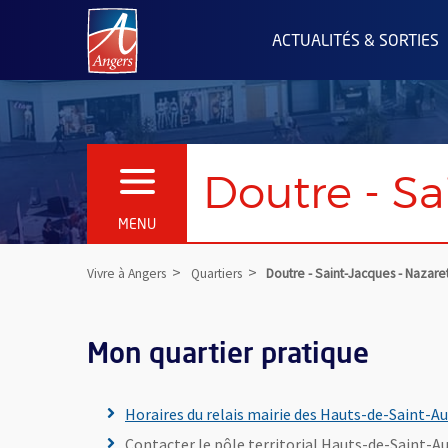
Angers.fr : Retour à l'accueil
ACTUALITÉS & SORTIES
Doutre - Sa
OUVRIR LE MENU
MENU
Vivre à Angers
Quartiers
Doutre - Saint-Jacques - Nazare
Mon quartier pratique
Horaires du relais mairie des Hauts-de-Saint-A
Contacter le pôle territorial Hauts-de-Saint-Aub