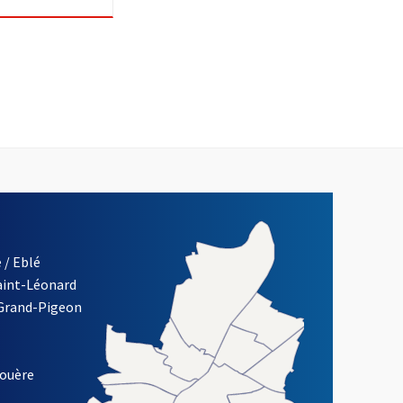
 / Eblé
Saint-Léonard
 Grand-Pigeon
ETTRE D'INFORMATION DE LA VILLE D'ANGERS
louère