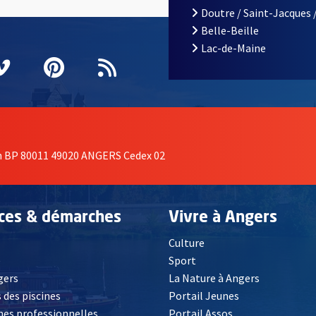
Doutre / Saint-Jacques 
Belle-Beille
Lac-de-Maine
nêtre
elle fenêtre
e nouvelle fenêtre
agram
vre une nouvelle fenêtre
Vimeo
, Ouvre une nouvelle fenêtre
Pinterest
, Ouvre une nouvelle fenêtre
Flux RSS
on BP 80011 49020 ANGERS Cedex 02
ices & démarches
Vivre à Angers
Culture
é
Sport
, Ouvre une nouvelle fenêtre
gers
La Nature à Angers
 des piscines
Portail Jeunes
es professionnelles
Portail Assos