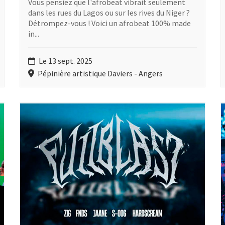
Vous pensiez que l'afrobeat vibrait seulement
dans les rues du Lagos ou sur les rives du Niger ?
Détrompez-vous ! Voici un afrobeat 100% made
in...
Le 13 sept. 2025
Pépinière artistique Daviers - Angers
o
Plus d'information sur l'évènement : FullBlast
P