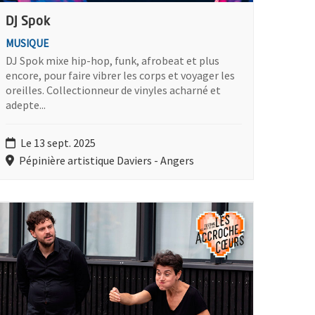
DJ Spok
MUSIQUE
DJ Spok mixe hip-hop, funk, afrobeat et plus
encore, pour faire vibrer les corps et voyager les
oreilles. Collectionneur de vinyles acharné et
adepte...
Le 13 sept. 2025
Pépinière artistique Daviers - Angers
lus d'information sur l'évènement : Les Contes-dits-du-bout-des-do