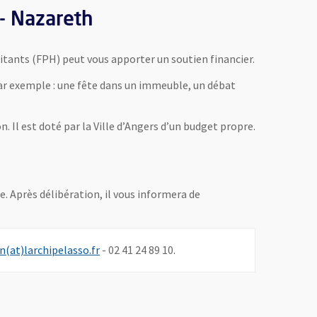
 - Nazareth
bitants (FPH) peut vous apporter un soutien financier.
 Par exemple : une fête dans un immeuble, un débat
. Il est doté par la Ville d’Angers d’un budget propre.
. Après délibération, il vous informera de
, Ouvre une nouvelle fenêtre
n(at)larchipelasso.fr
- 02 41 24 89 10.