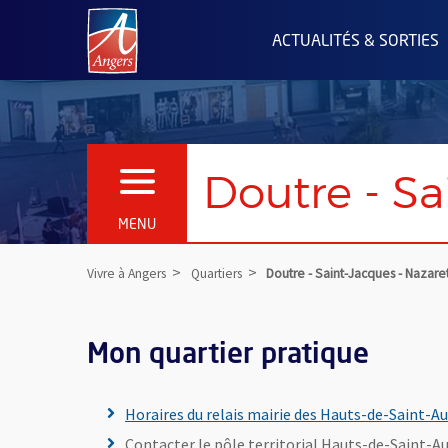
Angers.fr : Retour à l'accueil
ACTUALITÉS & SORTIES
Doutre - Sa
OUVRIR LE MENU
MENU
Vivre à Angers
Quartiers
Doutre - Saint-Jacques - Nazare
Mon quartier pratique
Horaires du relais mairie des Hauts-de-Saint-A
Contacter le pôle territorial Hauts-de-Saint-Aub