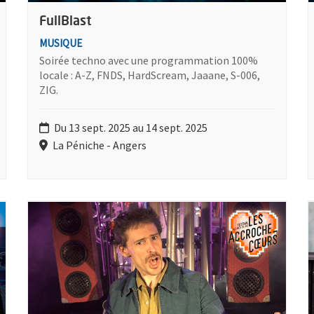
FullBlast
MUSIQUE
Soirée techno avec une programmation 100%
locale : A-Z, FNDS, HardScream, Jaaane, S-006,
ZIG.
Du 13 sept. 2025 au 14 sept. 2025
La Péniche - Angers
Bal
Plus d'information sur l'évènement : Extrawagon
P