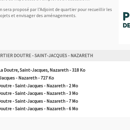
era proposé par l’Adjoint de quartier pour recueillir les
projets et envisager des aménagements.
RTIER DOUTRE - SAINT-JACQUES - NAZARETH
, Fichier au format Pdf
, Ouvre une nouvelle f
La Doutre, Saint-Jacques, Nazareth
- 318 Ko
, Fichier au format Pdf
, Ouvre une nouvelle fenêtre
-Jacques - Nazareth
- 727 Ko
, Fichier au format Pdf
, Ouvre une nouvelle fenêt
Doutre - Saint-Jacques - Nazareth
- 2 Mo
, Fichier au format Pdf
, Ouvre une nouvelle fenêt
Doutre - Saint-Jacques - Nazareth
- 3 Mo
, Fichier au format Pdf
, Ouvre une nouvelle fenêt
Doutre - Saint-Jacques - Nazareth
- 7 Mo
, Fichier au format Pdf
, Ouvre une nouvelle fenêt
Doutre - Saint-Jacques - Nazareth
- 6 Mo