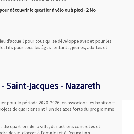
, Fichier au format Pdf
, Ouvre une nouvel
ur découvrir le quartier à vélo ou à pied
- 2 Mo
lieu d’accueil pour tous qui se développe avec et pour les
estifs pour tous les âges : enfants, jeunes, adultes et
e une nouvelle fenêtre
 - Saint-Jacques - Nazareth
ier pour la période 2020-2026, en associant les habitants,
projets de quartier sont l’un des axes forts du programme
es dix quartiers de la ville, des actions concrètes et
e de vie, d’accès à l’emploi et à l’éducation...