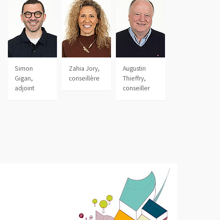
le fenêtre
Simon
Zahia Jory,
Augustin
Gigan,
conseillère
Thieffry,
adjoint
conseiller