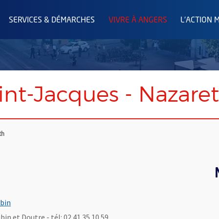
SERVICES & DÉMARCHES
VIVRE À ANGERS
L'ACTION 
int-Jacques - Nazare
th
ubin
in et Doutre - tél: 02 41 35 10 59