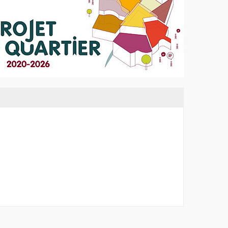
enêtre
re
re
re
re