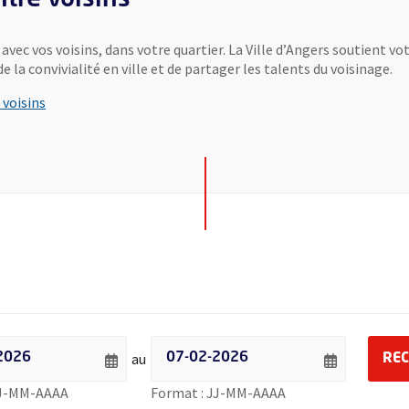
vec vos voisins, dans votre quartier. La Ville d’Angers soutient v
e la convivialité en ville et de partager les talents du voisinage.
 voisins
 événements par date - Date de début
Filtrer les événements par date - Date de f
au
RE
Saisie de date au format jour sur 2 chiffres, tiret de la t
Saisie de date au for
JJ-MM-AAAA
Format : JJ-MM-AAAA