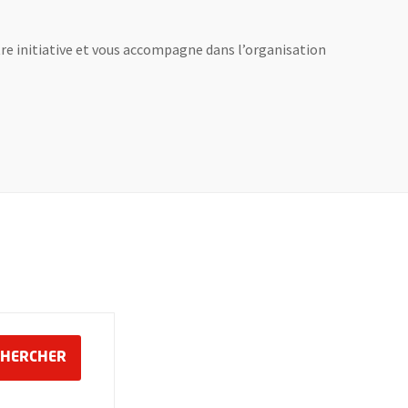
otre initiative et vous accompagne dans l’organisation
in
LANCER LA RECHERCHE DES ÉVÉNEMENTS
CHERCHER
ouche 6, mois sur 2 chiffres, tiret de la touche 6, année sur 4 chiffres
mat jour sur 2 chiffres, tiret de la touche 6, mois sur 2 chiffres, tire