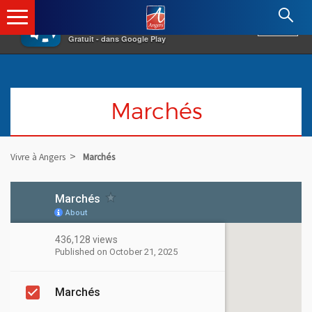
×
Angers.fr : Retour à l'accueil
AF
Vivre à Angers
VOIR
Ville d'Angers
Gratuit - dans Google Play
Marchés
Vivre à Angers
Marchés