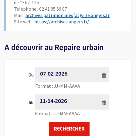
de 13h à 17h
Téléphone : 02 41 05 59 87
, Ouvre une 
Mail :
archives.patrimoniales(at)ville.angers.fr
, Ouvre une nouvelle f
Site web :
https://archives.angers.fr/
A découvrir au Repaire urbain
Filtrer les événements par date - Date de début
Du
Saisie de date au format jour
Format : JJ-MM-AAAA
Filtrer les événements par date - Date de fin
au
Saisie de date au format jour
Format : JJ-MM-AAAA
LANCER LA RECHERCH
RECHERCHER