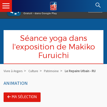
×
Angers.fr : Retour à l'accueil
AF
Vivre à Angers
VOIR
Ville d'Angers
Gratuit - dans Google Play
Séance yoga dans
l'exposition de Makiko
Furuichi
Vivre à Angers
Culture
Patrimoine
Le Repaire Urbain - RU
ANIMATION
MA SÉLECTION