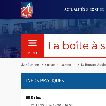
Angers.fr : Retour à l'accueil
ACTUALITÉS & SORTIES
La boîte à s
OUVRIR LE MENU
MENU
Vivre à Angers
Culture
Patrimoine
Le Repaire Urbain
INFOS PRATIQUES
Dates
Le 31.12.2025 de 14:30 à 16:00