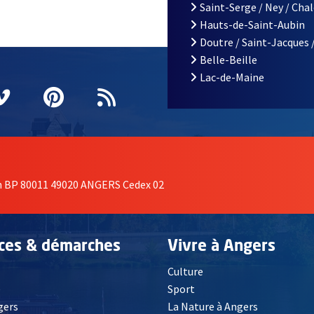
Saint-Serge / Ney / Cha
Hauts-de-Saint-Aubin
Doutre / Saint-Jacques 
Belle-Beille
Lac-de-Maine
nêtre
elle fenêtre
e nouvelle fenêtre
agram
vre une nouvelle fenêtre
Vimeo
, Ouvre une nouvelle fenêtre
Pinterest
, Ouvre une nouvelle fenêtre
Flux RSS
on BP 80011 49020 ANGERS Cedex 02
ices & démarches
Vivre à Angers
Culture
é
Sport
, Ouvre une nouvelle fenêtre
gers
La Nature à Angers