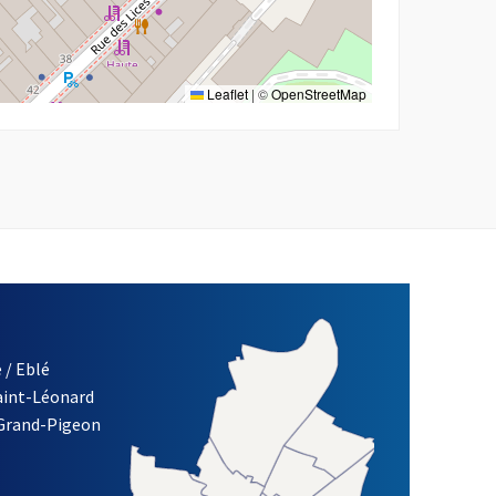
Leaflet
|
©
OpenStreetMap
 / Eblé
Saint-Léonard
 Grand-Pigeon
ETTRE D'INFORMATION DE LA VILLE D'ANGERS