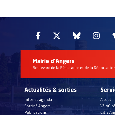
61086
Facebook
, Ouvre une nouvelle fe
Twitter
, Ouvre une nouv
Bluesky
, Ouvre un
Inst
, Ou
Mairie d'Angers
Boulevard de la Résistance et de la Déportati
Actualités & sorties
Serv
Infos et agenda
A'tout
Sortir à Angers
VéloCit
Publications
Citiz An