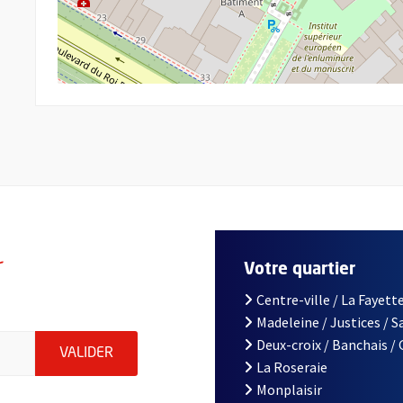
r
Votre quartier
Centre-ville / La Fayette
Madeleine / Justices / 
le d'Angers, indiquez votre email (champ obligatoire)
Deux-croix / Banchais /
ENVOYER MA DEMANDE D'INSCRIPTION À LA L
VALIDER
La Roseraie
Monplaisir