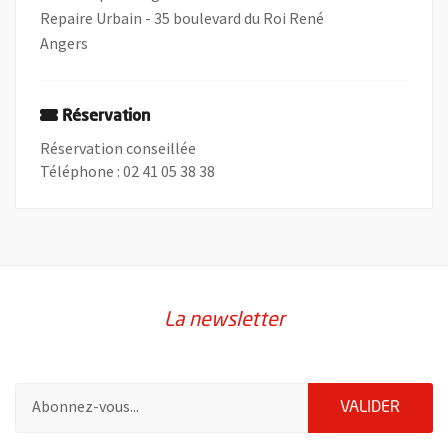
Repaire Urbain - 35 boulevard du Roi René
Angers
Réservation
Réservation conseillée
Téléphone : 02 41 05 38 38
La newsletter
Pour vous inscrire à la lettre d'information de la ville d'Angers
ENVOY
VALIDER