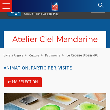
×
Angers.fr : Retour à l'accueil
AF
Vivre à Angers
VOIR
Ville d'Angers
Gratuit - dans Google Play
Atelier Ciel Mandarine
Vivre à Angers
Culture
Patrimoine
Le Repaire Urbain - RU
ANIMATION, PARTICIPER, VISITE
MA SÉLECTION