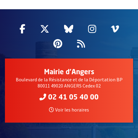
61086
Facebook
, Ouvre une nouvelle fenêtre
Twitter
, Ouvre une nouvelle fe
Bluesky
, Ouvre une nouv
Instagram
, Ouvre un
Vime
, Ouv
Pinterest
, Ouvre une nouvell
Flux RSS
Mairie d'Angers
Boulevard de la Résistance et de la Déportation BP
80011 49020 ANGERS Cedex 02
02 41 05 40 00
Voir les horaires