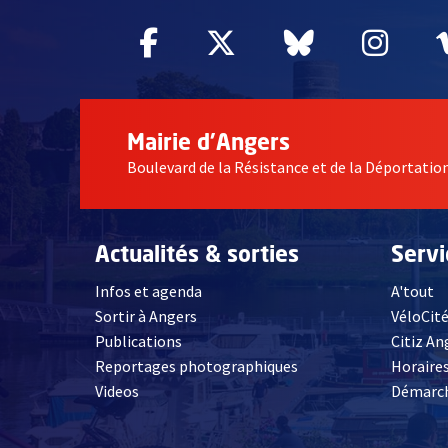
Facebook
, Ouvre une nouvelle fe
Twitter
, Ouvre une nouv
Bluesky
, Ouvre un
Inst
, Ou
Mairie d'Angers
Boulevard de la Résistance et de la Déportati
Actualités & sorties
Serv
Infos et agenda
A'tout
Sortir à Angers
VéloCit
Publications
Citiz An
Reportages photographiques
Horaires
, Ouvre une nouvelle fenêtre
Videos
Démarch