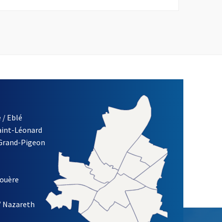
 / Eblé
Saint-Léonard
 Grand-Pigeon
ETTRE D'INFORMATION DE LA VILLE D'ANGERS
louère
/ Nazareth