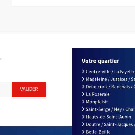
r
Votre quartier
Centre-ville / La Fayette
Madeleine / Justices / 
le d'Angers, indiquez votre email (champ obligatoire)
Deux-croix / Banchais /
ENVOYER MA DEMANDE D'INSCRIPTION À LA L
VALIDER
La Roseraie
Monplaisir
Saint-Serge / Ney / Cha
Hauts-de-Saint-Aubin
Doutre / Saint-Jacques 
Belle-Beille