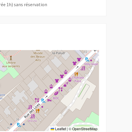
ée 1h) sans réservation
Leaflet
|
©
OpenStreetMap