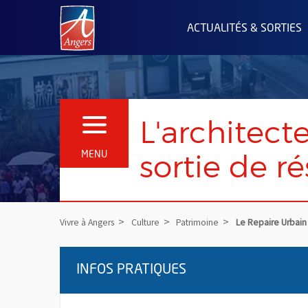
Angers.fr : Retour à l'accueil
ACTUALITÉS & SORTIES
L'architect
OUVRIR LE MENU
sortie de ré
MENU
Vivre à Angers
Culture
Patrimoine
Le Repaire Urbain
INFOS PRATIQUES