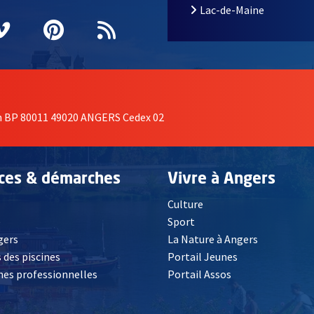
Lac-de-Maine
nêtre
elle fenêtre
e nouvelle fenêtre
agram
vre une nouvelle fenêtre
Vimeo
, Ouvre une nouvelle fenêtre
Pinterest
, Ouvre une nouvelle fenêtre
Flux RSS
on BP 80011 49020 ANGERS Cedex 02
ices & démarches
Vivre à Angers
Culture
é
Sport
, Ouvre une nouvelle fenêtre
gers
La Nature à Angers
 des piscines
Portail Jeunes
es professionnelles
Portail Assos