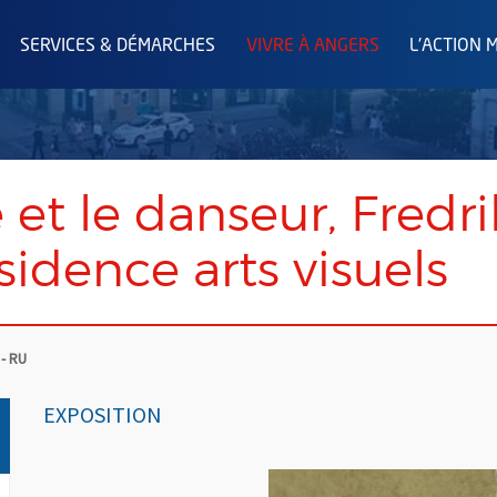
SERVICES & DÉMARCHES
VIVRE À ANGERS
L'ACTION 
e et le danseur, Fredr
sidence arts visuels
 - RU
EXPOSITION