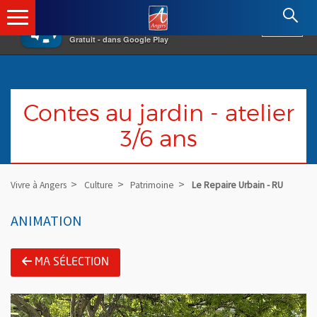
×
Angers.fr : Retour à l'accueil
AF
Vivre à Angers
VOIR
Ville d'Angers
Gratuit - dans Google Play
Contes au jardin - atelier
3/6 ans
Vivre à Angers
Culture
Patrimoine
Le Repaire Urbain - RU
ANIMATION
MA SÉLECTION