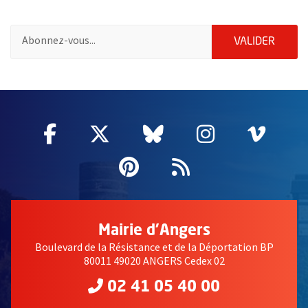
Pour vous inscrire à la lettre d'information de la ville d'Angers
ENVOY
VALIDER
61086
Facebook
, Ouvre une nouvelle fenêtre
Twitter
, Ouvre une nouvelle fe
Bluesky
, Ouvre une nouv
Instagram
, Ouvre un
Vime
, Ouv
Pinterest
, Ouvre une nouvell
Flux RSS
Mairie d'Angers
Boulevard de la Résistance et de la Déportation BP
80011 49020 ANGERS Cedex 02
02 41 05 40 00