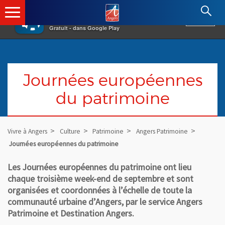
×
Angers.fr : Retour à l'accueil
AF
Vivre à Angers
VOIR
Ville d'Angers
Gratuit - dans Google Play
Journées européennes
du patrimoine
Vivre à Angers
Culture
Patrimoine
Angers Patrimoine
Journées européennes du patrimoine
Les Journées européennes du patrimoine ont lieu
chaque troisième week-end de septembre et sont
organisées et coordonnées à l’échelle de toute la
communauté urbaine d’Angers, par le service Angers
Patrimoine et Destination Angers.