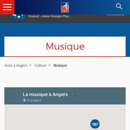
×
Angers.fr : Retour à l'accueil
AF
Vivre à Angers
VOIR
Ville d'Angers
Gratuit - dans Google Play
Musique
Vivre à Angers
Culture
Musique