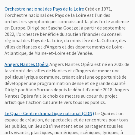
, Ouvre une nouvelle fen
Orchestre national des Pays de la Loire
Créé en 1971,
l'orchestre national des Pays de la Loire est l'un des
orchestres symphoniques connaissant la plus forte audience
en Europe. Dirigé par Sascha Goetzel à partir de septembre
2022, l’orchestre bénéficie du soutien financier du conseil
régional des Pays de la Loire, du ministère de la Culture, des
villes de Nantes et d'Angers et des départements de Loire-
Atlantique, de Maine-et-Loire et de Vendée.
, Ouvre une nouvelle fenêtre
Angers Nantes Opéra
Angers Nantes Opéra est né en 2002 de
la volonté des villes de Nantes et d'Angers de mener une
politique lyrique commune, créant ainsi une opportunité de
développer une programmation dense et de grande qualité.
Dirigé par Alain Surrans depuis le début d'année 2018, Angers
Nantes Opéra fait le choix de mettre au coeur du projet
artistique l'action culturelle vers tous les publics.
, Ouvre une nouvell
Le Quai - Centre dramatique national (CDN)
Le Quai est un
espace de création, de spectacles et de rencontres pour tous
les publics, un lieu où s’inventent et se partagent tous les
arts vivants, plastiques, numériques, scéniques, lyriques, à