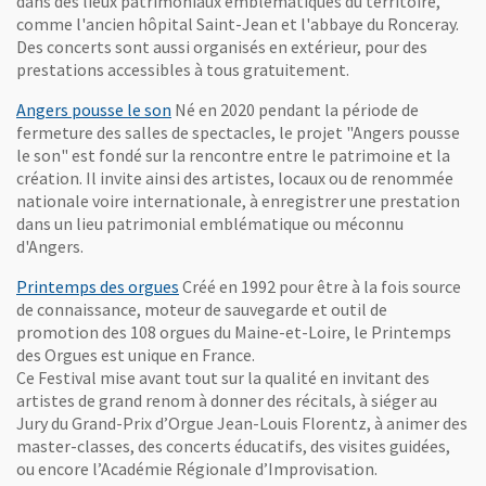
dans des lieux patrimoniaux emblématiques du territoire,
comme l'ancien hôpital Saint-Jean et l'abbaye du Ronceray.
Des concerts sont aussi organisés en extérieur, pour des
prestations accessibles à tous gratuitement.
Angers pousse le son
Né en 2020 pendant la période de
fermeture des salles de spectacles, le projet "Angers pousse
le son" est fondé sur la rencontre entre le patrimoine et la
création. Il invite ainsi des artistes, locaux ou de renommée
nationale voire internationale, à enregistrer une prestation
dans un lieu patrimonial emblématique ou méconnu
d'Angers.
, Ouvre une nouvelle fenêtre
Printemps des orgues
Créé en 1992 pour être à la fois source
de connaissance, moteur de sauvegarde et outil de
promotion des 108 orgues du Maine-et-Loire, le Printemps
des Orgues est unique en France.
Ce Festival mise avant tout sur la qualité en invitant des
artistes de grand renom à donner des récitals, à siéger au
Jury du Grand-Prix d’Orgue Jean-Louis Florentz, à animer des
master-classes, des concerts éducatifs, des visites guidées,
ou encore l’Académie Régionale d’Improvisation.