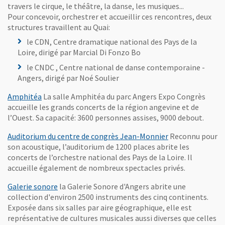
travers le cirque, le théâtre, la danse, les musiques...
Pour concevoir, orchestrer et accueillir ces rencontres, deux
structures travaillent au Quai:
le CDN, Centre dramatique national des Pays de la
Loire, dirigé par Marcial Di Fonzo Bo
le CNDC , Centre national de danse contemporaine -
Angers, dirigé par Noé Soulier
, Ouvre une nouvelle fenêtre
Amphitéa
La salle Amphitéa du parc Angers Expo Congrès
accueille les grands concerts de la région angevine et de
l’Ouest. Sa capacité: 3600 personnes assises, 9000 debout.
, Ouvre une nouv
Auditorium du centre de congrès Jean-Monnier
Reconnu pour
son acoustique, l’auditorium de 1200 places abrite les
concerts de l’orchestre national des Pays de la Loire. Il
accueille également de nombreux spectacles privés.
, Ouvre une nouvelle fenêtre
Galerie sonore
la Galerie Sonore d'Angers abrite une
collection d'environ 2500 instruments des cinq continents.
Exposée dans six salles par aire géographique, elle est
représentative de cultures musicales aussi diverses que celles