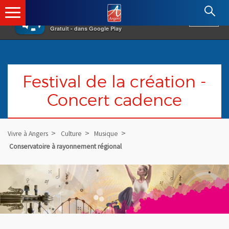
×
Angers.fr : Retour à l'accueil
AF
Vivre à Angers
VOIR
Ville d'Angers
Gratuit - dans Google Play
Festival de la création -
Concert cadence
Vivre à Angers
Culture
Musique
Conservatoire à rayonnement régional