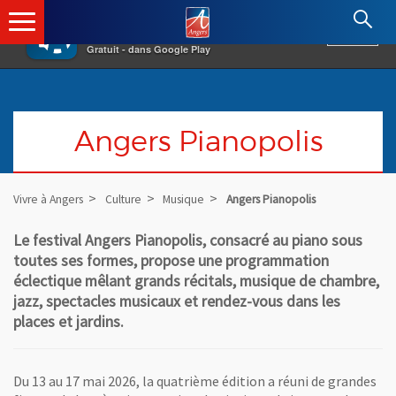
×
Angers.fr : Retour à l'accueil
AF
Vivre à Angers
VOIR
Ville d'Angers
Gratuit - dans Google Play
Angers Pianopolis
Vivre à Angers
Culture
Musique
Angers Pianopolis
Le festival Angers Pianopolis, consacré au piano sous
toutes ses formes, propose une programmation
éclectique mêlant grands récitals, musique de chambre,
jazz, spectacles musicaux et rendez-vous dans les
places et jardins.
Du 13 au 17 mai 2026, la quatrième édition a réuni de grandes