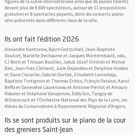
figures de la scène internationale ainsi que de jeunes talents
devant plus de 8 600 spectateurs, autour de 11 propositions
gratuites et 8 spectacles payants, dont dix concerts piano-
vélo présentés dans différents lieux de la ville.
Ils ont fait l’édition 2026
Alexandre Kantorow, Björn Gottschall, Jean-Baptiste
Doulcet, Marielle Dechaume et Jacques Montembault, oda.,
CJ Beth et Titouan Bouiller, Jakub Józef Orliński et Michał
Biel, Jean-Yves Clément, Julie Depardieu et Delphine Haidan
et Dana Ciocarlie, Gabriel Durliat, Elisabeth Leonskaja,
Baptiste Trotignon et Thomas Enhco, Françis Paraïso, Karol
Beffa et Geneviève Laurenceau et Antoine Pierlot et Amaury
Viduvier et Stéphane Varupenne, Eddy Sco, Tanguy de
Williencourt et l’Orchestre National des Pays de la Loire, les
élèves du Conservatoire à Rayonnement Régional d’Angers.
Ils se sont produits sur le piano de la cour
des greniers Saint-Jean