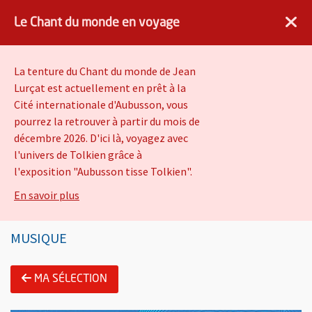
×
Angers.fr : Retour à l'accueil
AF
Vivre à Angers
Le Chant du monde en voyage
VOIR
Ville d'Angers
Gratuit - dans Google Play
La tenture du Chant du monde de Jean
Lurçat est actuellement en prêt à la
Cité internationale d'Aubusson, vous
Piano itinérant - Björn
pourrez la retrouver à partir du mois de
Gottschall
décembre 2026. D'ici là, voyagez avec
l'univers de Tolkien grâce à
l'exposition "Aubusson tisse Tolkien".
Vivre à Angers
Culture
Musique
Angers Pianopolis
sur Le Chant du monde en voyage
En savoir plus
MUSIQUE
Information importante
Présentation de l'évènement
MA SÉLECTION